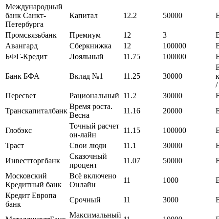
Международный
банк Санкт-
Капитал
12.2
50000
Петербурга
Промсвязьбанк
Премиум
12
3
Авангард
Сберкнижка
12
100000
БФГ-Кредит
Лояльный
11.75
100000
Банк БФА
Вклад №1
11.25
30000
/
Пересвет
Рациональный
11.2
30000
Время роста.
Транскапиталбанк
11.16
20000
Весна
Точный расчет
Глобэкс
11.15
100000
он-лайн
Траст
Свои люди
11.1
30000
Сказочный
Инвестторгбанк
11.07
50000
процент
Московский
Всё включено
11
1000
Кредитный банк
Онлайн
Кредит Европа
Срочный
11
3000
банк
Максимальный