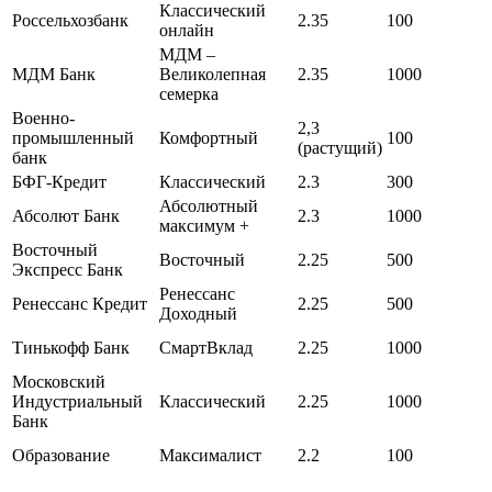
Классический
Россельхозбанк
2.35
100
онлайн
МДМ –
МДМ Банк
Великолепная
2.35
1000
семерка
Военно-
2,3
промышленный
Комфортный
100
(растущий)
банк
БФГ-Кредит
Классический
2.3
300
Абсолютный
Абсолют Банк
2.3
1000
максимум +
Восточный
Восточный
2.25
500
Экспресс Банк
Ренессанс
Ренессанс Кредит
2.25
500
Доходный
Тинькофф Банк
СмартВклад
2.25
1000
Московский
Индустриальный
Классический
2.25
1000
Банк
Образование
Максималист
2.2
100