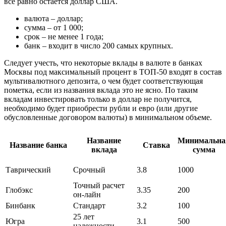
всё равно остается доллар США.
валюта – доллар;
сумма – от 1 000;
срок – не менее 1 года;
банк – входит в число 200 самых крупных.
Следует учесть, что некоторые вклады в валюте в банках
Москвы под максимальный процент в ТОП-50 входят в состав
мультивалютного депозита, о чем будет соответствующая
пометка, если из названия вклада это не ясно. По таким
вкладам инвестировать только в доллар не получится,
необходимо будет приобрести рубли и евро (или другие
обусловленные договором валюты) в минимальном объеме.
Название
Минимальна
Название банка
Ставка
вклада
сумма
Таврический
Срочный
3.8
1000
Точный расчет
Глобэкс
3.35
200
он-лайн
Бинбанк
Стандарт
3.2
100
25 лет
Югра
3.1
500
надежности