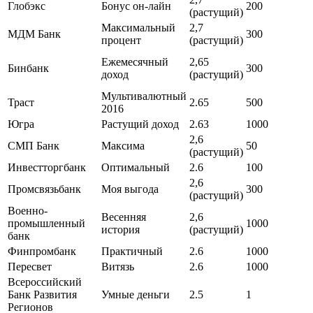
Глобэкс
Бонус он-лайн
200
(растущий)
Максимальный
2,7
МДМ Банк
300
процент
(растущий)
Ежемесячный
2,65
Бинбанк
300
доход
(растущий)
Мультивалютный
Траст
2.65
500
2016
Югра
Растущий доход
2.63
1000
2,6
СМП Банк
Максима
50
(растущий)
Инвестторгбанк
Оптимальный
2.6
100
2,6
Промсвязьбанк
Моя выгода
300
(растущий)
Военно-
Весенняя
2,6
промышленный
1000
история
(растущий)
банк
Финпромбанк
Практичный
2.6
1000
Пересвет
Витязь
2.6
1000
Всероссийский
Банк Развития
Умные деньги
2.5
1
Регионов