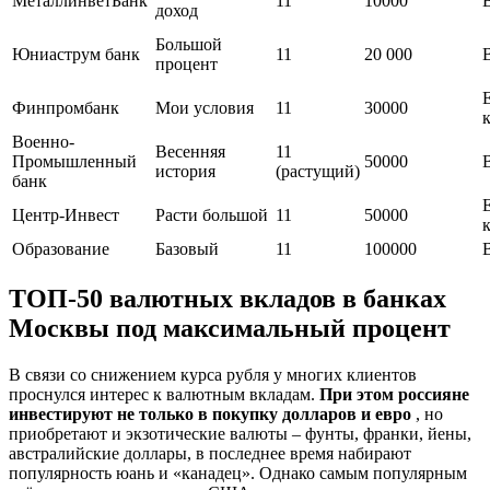
МеталлинветБанк
11
10000
доход
Большой
Юниаструм банк
11
20 000
процент
Финпромбанк
Мои условия
11
30000
Военно-
Весенняя
11
Промышленный
50000
история
(растущий)
банк
Центр-Инвест
Расти большой
11
50000
Образование
Базовый
11
100000
ТОП-50 валютных вкладов в банках
Москвы под максимальный процент
В связи со снижением курса рубля у многих клиентов
проснулся интерес к валютным вкладам.
При этом россияне
инвестируют не только в покупку долларов и евро
, но
приобретают и экзотические валюты – фунты, франки, йены,
австралийские доллары, в последнее время набирают
популярность юань и «канадец». Однако самым популярным