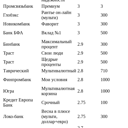
Промсвязьбанк
Премиум
3
3
Рантье он-лайн
Глобэкс
3
300
(мульти)
Новикомбанк
Фаворит
3
300
Банк БФА
Вклад №1
3
500
Максимальный
Бинбанк
2.9
300
процент
Траст
Свои люди
2.9
500
Щедрые
Траст
2.9
500
проценты
Таврический
Мультивалютный
2.8
710
Финпромбанк
Мои условия
2.8
1000
Мультивалютная
Югра
2.8
1000
корзина
Кредит Европа
Срочный
2.75
100
Банк
Весна в плюсе
Локо-банк
(мульти,
2.75
300
доллар+евро)
2,7