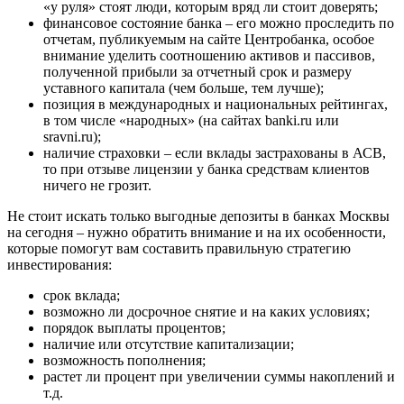
«у руля» стоят люди, которым вряд ли стоит доверять;
финансовое состояние банка – его можно проследить по
отчетам, публикуемым на сайте Центробанка, особое
внимание уделить соотношению активов и пассивов,
полученной прибыли за отчетный срок и размеру
уставного капитала (чем больше, тем лучше);
позиция в международных и национальных рейтингах,
в том числе «народных» (на сайтах banki.ru или
sravni.ru);
наличие страховки – если вклады застрахованы в АСВ,
то при отзыве лицензии у банка средствам клиентов
ничего не грозит.
Не стоит искать только выгодные депозиты в банках Москвы
на сегодня – нужно обратить внимание и на их особенности,
которые помогут вам составить правильную стратегию
инвестирования:
срок вклада;
возможно ли досрочное снятие и на каких условиях;
порядок выплаты процентов;
наличие или отсутствие капитализации;
возможность пополнения;
растет ли процент при увеличении суммы накоплений и
т.д.