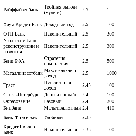
Тройная выгода
Райффайзенбанк
2.5
1
(мульти)
Хоум Кредит Банк
Доходный год
2.5
100
ОТП Банк
Накопительный
2.5
300
Уральский банк
реконструкции и
Накопительный
2.5
300
развития
Стратегия
Банк БФА
2.5
500
накопления
Максимальный
Металлинвестбанк
2.5
1000
доход
Пенсионный
Траст
2.45
100
доход
Санкт-Петербург
Депозит онлайн
2.4
100
Образование
Базовый
2.4
200
Бинбанк
Мультивалютный
2.4
410
Банк Финсервис
Удобный
2.35
1
Кредит Европа
Накопительный
2.35
100
Банк