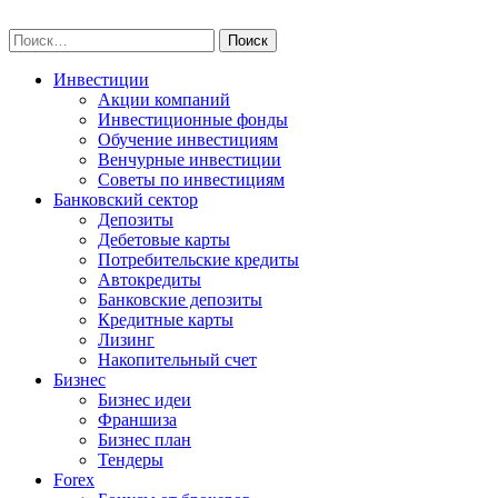
Skip
npo-invest.ru
to
Найти:
content
Инвестиции
Акции компаний
Инвестиционные фонды
Обучение инвестициям
Венчурные инвестиции
Советы по инвестициям
Банковский сектор
Депозиты
Дебетовые карты
Потребительские кредиты
Автокредиты
Банковские депозиты
Кредитные карты
Лизинг
Накопительный счет
Бизнес
Бизнес идеи
Франшиза
Бизнес план
Тендеры
Forex