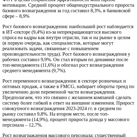
мотивации. Средний процент общеиндустриального прироста
базового вознаграждения за год составил 8,3%, в банковской
сфере – 8,9%
Рост базового вознаграждения: наибольший рост наблюдается
в ИТ-секторе (9,4%) из-за непрекращающегося высокого
спроса на кадры как внутри отрасли, так и на рынке в целом
(в первую очередь, как специалистов, которые могут
реализовать задачи, связанные с повышением
производительности труда). Рост базового вознаграждения у
рабочих составил 9,9%. Он стал вторым по динамике после
топ-менеджмента (11,6%) и обогнал рост вознаграждения
среднего менеджмента (9,7%).
Рост переменного вознаграждения: в секторе розничных и
оптовых продаж, а также в FMCG, набирает обороты тренд по
увеличению доли переменной части вознаграждения.
Предполагаем, что это связано с желанием компаний сделать
систему более гибкой в ответ на внешние изменения. Прирост
совокупного вознаграждения 2023-2024 гг. в среднем по
рынку составил 9,8%. На втором месте, после топ-
менеджмента (14,9%), процент прироста дохода у массового
персонала – 12,7%.
Рост вознаграждения массового персонала: существенный