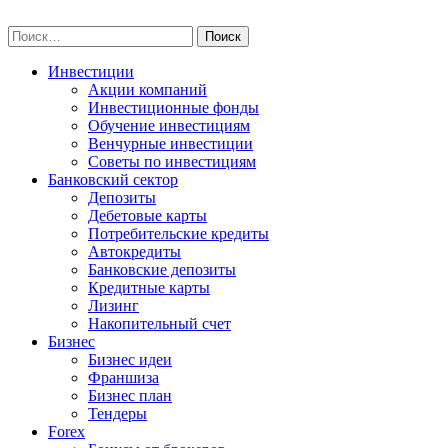
Skip
npo-invest.ru
to
Найти:
content
Инвестиции
Акции компаний
Инвестиционные фонды
Обучение инвестициям
Венчурные инвестиции
Советы по инвестициям
Банковский сектор
Депозиты
Дебетовые карты
Потребительские кредиты
Автокредиты
Банковские депозиты
Кредитные карты
Лизинг
Накопительный счет
Бизнес
Бизнес идеи
Франшиза
Бизнес план
Тендеры
Forex