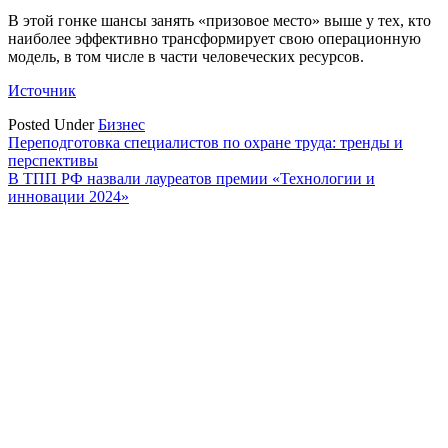
В этой гонке шансы занять «призовое место» выше у тех, кто
наиболее эффективно трансформирует свою операционную
модель, в том числе в части человеческих ресурсов.
Источник
Posted Under
Бизнес
Навигация
Переподготовка специалистов по охране труда: тренды и
перспективы
по
В ТПП РФ назвали лауреатов премии «Технологии и
записям
инновации 2024»