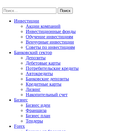
Skip
npo-invest.ru
to
Найти:
content
Инвестиции
Акции компаний
Инвестиционные фонды
Обучение инвестициям
Венчурные инвестиции
Советы по инвестициям
Банковский сектор
Депозиты
Дебетовые карты
Потребительские кредиты
Автокредиты
Банковские депозиты
Кредитные карты
Лизинг
Накопительный счет
Бизнес
Бизнес идеи
Франшиза
Бизнес план
Тендеры
Forex