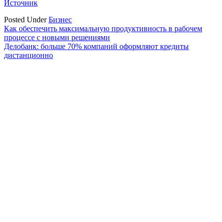
Источник
Posted Under
Бизнес
Навигация
Как обеспечить максимальную продуктивность в рабочем
процессе с новыми решениями
по
Делобанк: больше 70% компаний оформляют кредиты
записям
дистанционно