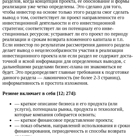
разделов, когда концепция проекта, ее обос­нование и формы
реализации уже четко определены. Это сделано для того,
чтобы инвестор на основе только этого раздела смог сделать
вывод о том, соответствует ли проект направленности его
инве­стиционной деятельности и его инвестиционной
стратегии; соответствует ли он потенциалу его инве­
стиционных ресурсов; устраивает ли его проект по периоду
реализации и срокам возврата вложенно­го капитала и т.п.
Если инвестор по результатам рассмотрения данного раздела
делает вывод о неце­лесообразности участия в реализации
инвестиционного проекта или если раздел не содержит доста­
точной и ясной информации для определенных выводов, с
дальнейшими разделами бизнес-плана он знакомиться не
будет. Это предопределяет главные требования к подготовке
данного раздела — ла­коничность (не более 2-3 страниц),
информативность и простота изложения.
Резюме включает в себя [12; 274]:
— краткое описание бизнеса и его продукта (или
услуги), потенциала рынка, продукта и техноло­гий,
которые компания собирается освоить;
— краткое финансовое представление проекта;
— показ объемов, направлений использования и сроки
финансирования, периодичность и спосо­бы возврата