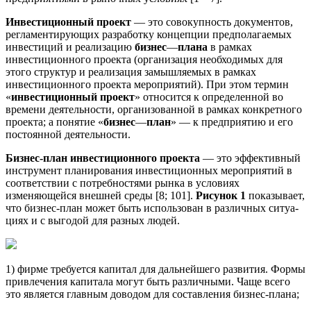
Инвестиционный проект
— это совокупность документов,
регламентирующих разработку кон­цепции предполагаемых
инвестиций и реализацию
бизнес
—
плана
в рамках
инвестиционного проекта (организация необходимых для
этого структур и реализация замышляемых в рамках
инвестиционно­го проекта мероприятий). При этом термин
«
инвестиционный
проект
» относится к определенной во
времени деятельности, организованной в рамках конкретного
проекта; а понятие «
бизнес
—
план
» — к предприятию и его
постоянной деятельности.
Бизнес-план инвестиционного проекта
— это эффективный
инструмент планирования инвести­ционных мероприятий в
соответствии с потребностями рынка в условиях
изменяющейся внешней среды [8; 101].
Рисунок 1
показывает,
что бизнес-план может быть использован в различных ситуа­
циях и с выгодой для разных людей.
1) фирме требуется капитал для дальнейшего развития. Формы
привлечения капитала могут быть различными. Чаще всего
это является главным доводом для составления бизнес-плана;