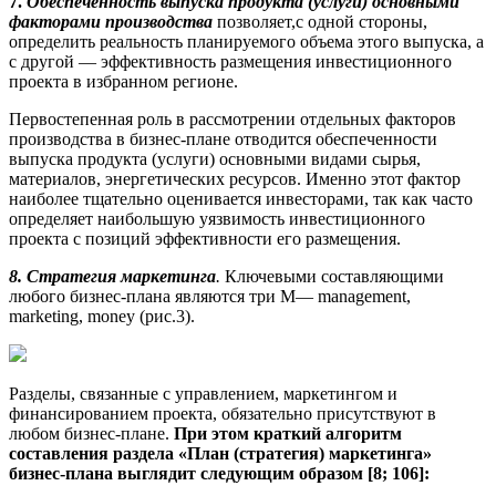
7.
Обеспеченность выпуска продукта (услуги) основными
факторами производства
позволяет,с одной стороны,
определить реальность планируемого объема этого выпуска, а
с другой — эффек­тивность размещения инвестиционного
проекта в избранном регионе.
Первостепенная роль в рассмотрении отдельных факторов
производства в бизнес-плане отво­дится обеспеченности
выпуска продукта (услуги) основными видами сырья,
материалов, энергетиче­ских ресурсов. Именно этот фактор
наиболее тщательно оценивается инвесторами, так как часто
оп­ределяет наибольшую уязвимость инвестиционного
проекта с позиций эффективности его размеще­ния.
8.
Стратегия маркетинга
.
Ключевыми составляющими
любого бизнес-плана являются три М— management,
marketing, money (рис.3).
Разделы, связанные с управлением, маркетингом и
финансированием проекта, обязательно при­сутствуют в
любом бизнес-плане.
При этом краткий алгоритм
составления раздела «План (стратегия) маркетинга»
бизнес-плана выглядит следующим образом [8; 106]: