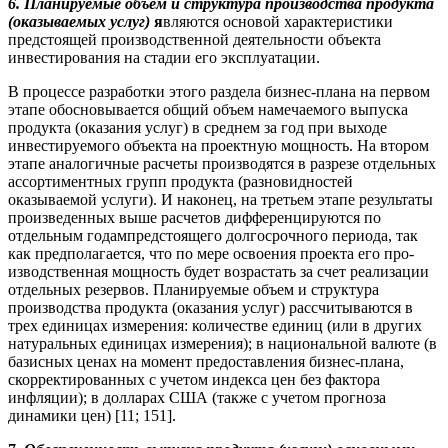
6.
Планируемые объем и структура производства продукта
(оказываемых услуг)
я
вляются ос­новой характеристики
предстоящей производственной деятельности объекта
инвестирования на ста­дии его эксплуатации.
В процессе разработки этого раздела бизнес-плана на первом
этапе обосновывается общий объ­ем намечаемого выпуска
продукта (оказания услуг) в среднем за год при выходе
инвестируемого объекта на проектную мощность. На втором
этапе аналогичные расчеты производятся в разрезе от­дельных
ассортиментных групп продукта (разновидностей
оказываемой услуги). И наконец, на третьем этапе результаты
произведенных выше расчетов дифференцируются по
отдельным годампредстоящего долгосрочного периода, так
как предполагается, что по мере освоения проекта его про­
изводственная мощность будет возрастать за счет реализации
отдельных резервов. Планируемые объем и структура
производства продукта (оказания услуг) рассчитываются в
трех единицах измере­ния: количестве единиц (или в других
натуральных единицах измерения); в национальной валюте (в
базисных ценах на момент предоставления бизнес-плана,
скорректированных с учетом индекса цен без фактора
инфляции); в долларах США (также с учетом прогноза
динамики цен) [11; 151].