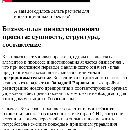
А вам доводилось делать расчеты для
инвестиционных проектов?
Бизнес-план инвестиционного
проекта: сущность, структура,
составление
Как показывает мировая практика, одним из ключевых
элементов в процессе инвестирования является бизнес-план,
что при дословном переводе с английского означает «план
предприниматель­ской деятельности», или «
план
предпринимательства
». Значение этого документа настолько
велико, что в ряде стран
Западной
Европы
нельзя пройти
регистрацию нового предприятия в соответствую­щих органах
управления без предоставления в комплекте необходимой для
этого документации и бизнес-плана.
С начала 90-х годов прошлого столетия термин «
бизнес
—
план
» стал использоваться в практике стран
СНГ
, когда они
вступили в эпоху перестройки экономики и сама жизнь
потребовала изменить подходы к принципам управления
предприятиями в рыночных условиях [1—7].