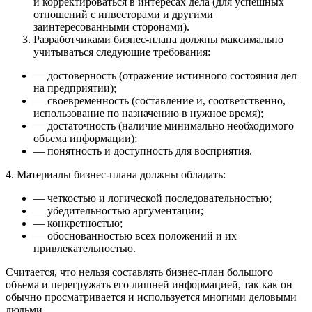
и корректироваться в интере­сах дела (для успешных
отношений с инвесторами и другими
заинтересованными сторонами).
Разработчиками бизнес-плана должны максимально
учитываться следующие требования:
— достоверность (отражение истинного состояния дел
на предприятии);
— своевременность (составление и, соответственно,
использование по назначению в нужное вре­мя);
— достаточность (наличие минимально необходимого
объема информации);
— понятность и доступность для восприятия.
4. Материалы бизнес-плана должны обладать:
— четкостью и логической последовательностью;
— убедительностью аргументации;
— конкретностью;
— обоснованностью всех положений и их
привлекательностью.
Считается, что нельзя составлять бизнес-план большого
объема и перегружать его лишней ин­формацией, так как он
обычно просматривается и используется многими деловыми
людьми.