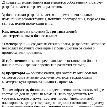
2) создается новая фирма или меняется собственник, поэтому
разрабатывается стратегия разви­тия;
3) бизнес-план разрабатывается во время значительных
изменений: реконструкция, покупка оборудования, переход на
выпуск новой продукции и т.д.
Как показано на рисунке 1, три типа людей
заинтересованы в бизнес-плане:
а)
менеджеры
— создатели бизнес-плана, разработка которого
позволяет получить очевидные преимущества от самого
процесса планирования;
б)
собственники
, заинтересованные в составлении бизнес-
плана с точки зрения перспектив раз­вития фирмы;
в)
кредиторы
— обычно банки, для которых бизнес-план
является обязательным документом, подтверждающим
коммерческую привлекательность проекта.
Таким образом, бизнес-план
дает возможность понять общее
состояние дел на данный момент; ясно представить тот
уровень, которого может достичь проект (предприятие);
планировать процесс перехода от одного состояния к другому.
В настоящее время
бизнес
—
планирование
— общепринятая