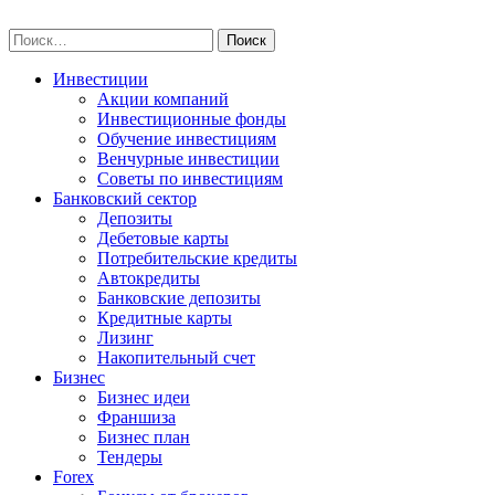
Skip
npo-invest.ru
to
Найти:
content
Инвестиции
Акции компаний
Инвестиционные фонды
Обучение инвестициям
Венчурные инвестиции
Советы по инвестициям
Банковский сектор
Депозиты
Дебетовые карты
Потребительские кредиты
Автокредиты
Банковские депозиты
Кредитные карты
Лизинг
Накопительный счет
Бизнес
Бизнес идеи
Франшиза
Бизнес план
Тендеры
Forex