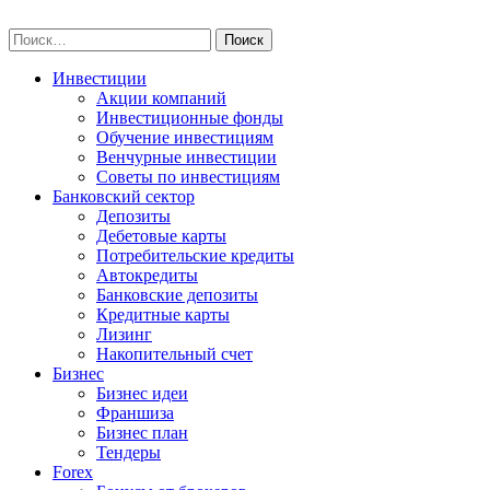
Skip
npo-invest.ru
to
Найти:
content
Инвестиции
Акции компаний
Инвестиционные фонды
Обучение инвестициям
Венчурные инвестиции
Советы по инвестициям
Банковский сектор
Депозиты
Дебетовые карты
Потребительские кредиты
Автокредиты
Банковские депозиты
Кредитные карты
Лизинг
Накопительный счет
Бизнес
Бизнес идеи
Франшиза
Бизнес план
Тендеры
Forex