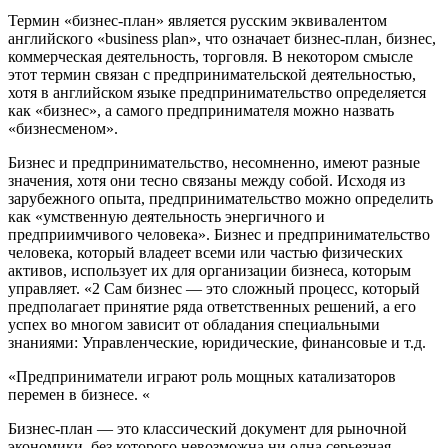
Термин «бизнес-план» является русским эквивалентом
английского «business plan», что означает бизнес-план, бизнес,
коммерческая деятельность, торговля. В некотором смысле
этот термин связан с предпринимательской деятельностью,
хотя в английском языке предпринимательство определяется
как «бизнес», а самого предпринимателя можно назвать
«бизнесменом».
Бизнес и предпринимательство, несомненно, имеют разные
значения, хотя они тесно связаны между собой. Исходя из
зарубежного опыта, предпринимательство можно определить
как «умственную деятельность энергичного и
предприимчивого человека». Бизнес и предпринимательство
человека, который владеет всеми или частью физических
активов, использует их для организации бизнеса, которым
управляет. «2 Сам бизнес — это сложный процесс, который
предполагает принятие ряда ответственных решений, а его
успех во многом зависит от обладания специальными
знаниями: Управленческие, юридические, финансовые и т.д.
«Предприниматели играют роль мощных катализаторов
перемен в бизнесе. «
Бизнес-план — это классический документ для рыночной
экономики, без которого невозможна ни одна серьезная