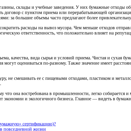
газины, склады и учебные заведения. У них бумажные отходы об
ить договор с пунктом приема или перерабатывающей организац
ями: за большие объемы часто предлагают более привлекательну
кратить расходы на вывоз мусора. Чем меньше отходов отправля
логическую ответственность, что положительно влияет на репута
ема, качества, вида сырья и условий приема. Чистая и сухая бум
 могут оцениваться по-разному. Также значение имеет расстоян
ру, не смешивать ее с пищевыми отходами, пластиком и металло
.
му что она востребована в промышленности, легко собирается и
 экономии и экологичного бизнеса. Главное — видеть в бумажны
«бумажную» сертификацию)?
х в повседневной жизни