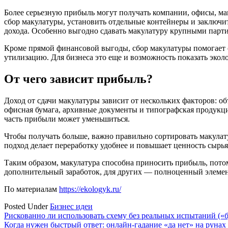
Более серьезную прибыль могут получать компании, офисы, ма
сбор макулатуры, установить отдельные контейнеры и заключ
дохода. Особенно выгодно сдавать макулатуру крупными парти
Кроме прямой финансовой выгоды, сбор макулатуры помогает со
утилизацию. Для бизнеса это еще и возможность показать эко
От чего зависит прибыль?
Доход от сдачи макулатуры зависит от нескольких факторов: объ
офисная бумага, архивные документы и типографская продукция
часть прибыли может уменьшиться.
Чтобы получать больше, важно правильно сортировать макулату
подход делает переработку удобнее и повышает ценность сырья
Таким образом, макулатура способна приносить прибыль, пото
дополнительный заработок, для других — полноценный элемент
По материалам
https://ekologyk.ru/
Posted Under
Бизнес идеи
Навигация
Рискованно ли использовать схему без реальных испытаний (
Когда нужен быстрый ответ: онлайн-гадание «да нет» на руна