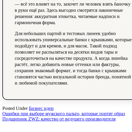
— всё это влияет на то, захочет ли человек взять баночку
в руки ещё раз. Здесь выгодно смотрятся лаконичные
решения: аккуратная этикетка, читаемые надписи и
гармоничная форма.
Для небольших партий и тестовых линеек удобно
использовать универсальные банки с крышками, которые
подойдут и для кремов, и для масок. Такой подход
позволяет не распыляться на десятки видов тары и
сосредоточиться на качестве продукта. А когда линейка
растёт, легко добавить новые оттенки или фактуры,
сохранив знакомый формат, и тогда банки с крышками
становятся частью визуальной истории бренда, понятной
и любимой покупателями.
Posted Under
Бизнес идеи
Навигация
Ошибки при выборе мужского пальто, которые портят образ
Подшипник ZWZ: качество от ведущего производителя
по
записям