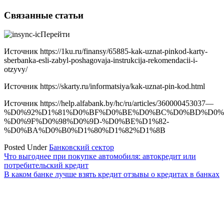
Связанные статьи
Перейти
Источник
https://1ku.ru/finansy/65885-kak-uznat-pinkod-karty-
sberbanka-esli-zabyl-poshagovaja-instrukcija-rekomendacii-i-
otzyvy/
Источник
https://skarty.ru/informatsiya/kak-uznat-pin-kod.html
Источник
https://help.alfabank.by/hc/ru/articles/360000453037—
%D0%92%D1%81%D0%BF%D0%BE%D0%BC%D0%BD%D0%
%D0%9F%D0%98%D0%9D-%D0%BE%D1%82-
%D0%BA%D0%B0%D1%80%D1%82%D1%8B
Posted Under
Банковский сектор
Навигация
Что выгоднее при покупке автомобиля: автокредит или
потребительский кредит
по
В каком банке лучше взять кредит отзывы о кредитах в банках
записям