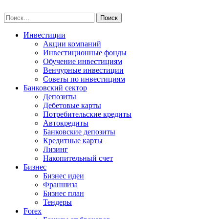
Skip
npo-invest.ru
to
Найти:
content
Инвестиции
Акции компаний
Инвестиционные фонды
Обучение инвестициям
Венчурные инвестиции
Советы по инвестициям
Банковский сектор
Депозиты
Дебетовые карты
Потребительские кредиты
Автокредиты
Банковские депозиты
Кредитные карты
Лизинг
Накопительный счет
Бизнес
Бизнес идеи
Франшиза
Бизнес план
Тендеры
Forex