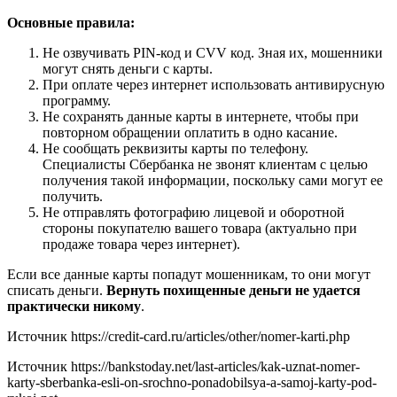
Основные правила:
Не озвучивать PIN-код и CVV код. Зная их, мошенники
могут снять деньги с карты.
При оплате через интернет использовать антивирусную
программу.
Не сохранять данные карты в интернете, чтобы при
повторном обращении оплатить в одно касание.
Не сообщать реквизиты карты по телефону.
Специалисты Сбербанка не звонят клиентам с целью
получения такой информации, поскольку сами могут ее
получить.
Не отправлять фотографию лицевой и оборотной
стороны покупателю вашего товара (актуально при
продаже товара через интернет).
Если все данные карты попадут мошенникам, то они могут
списать деньги.
Вернуть похищенные деньги не удается
практически никому
.
Источник
https://credit-card.ru/articles/other/nomer-karti.php
Источник
https://bankstoday.net/last-articles/kak-uznat-nomer-
karty-sberbanka-esli-on-srochno-ponadobilsya-a-samoj-karty-pod-