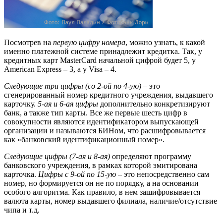
Посмотрев на
первую цифру номера
, можно узнать, к какой
именно платежной системе принадлежит кредитка. Так, у
кредитных карт MasterCard начальной цифрой будет 5, у
American Express – 3, а у Visa – 4.
Следующие три цифры (со 2-ой по 4-ую)
– это
сгенерированный номер кредитного учреждения, выдавшего
карточку.
5-ая и 6-ая цифры
дополнительно конкретизируют
банк, а также тип карты. Все же первые шесть цифр в
совокупности являются идентификатором выпускающей
организации и называются БИНом, что расшифровывается
как «банковский идентификационный номер».
Следующие цифры (7-ая и 8-ая)
определяют программу
банковского учреждения, в рамках которой эмитирована
карточка.
Цифры с 9-ой по 15-ую
– это непосредственно сам
номер, но формируется он не по порядку, а на основании
особого алгоритма. Как правило, в нем зашифровывается
валюта карты, номер выдавшего филиала, наличие/отсутствие
чипа и т.д.