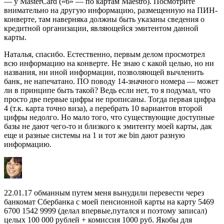
— у MasterCard («6» — по картам Maestro). Посмотрите
внимательно на другую информацию, размещенную на ПИН-
конверте, там наверняка должны быть указаны сведения о
кредитной организации, являющейся эмитентом данной
карты.
Наталья, спасибо. Естественно, первым делом просмотрел
всю информацию на конверте. Не знаю с какой целью, но ни
названия, ни иной информации, позволяющей вычленить
банк, не напечатано. ПО поводу 14-значного номера — может
ли в принципе быть такой? Ведь если нет, то я подумал, что
просто две первые цифры не прописаны. Тогда первая цифра
4 (т.к. карта точно виза), а перебрать 10 вариантов второй
цифры недолго. Но мало того, что существующие доступные
базы не дают чего-то и близкого к эмитенту моей карты, дак
еще и разные системы на 1 и тот же bin дают разную
информацию.
22.01.17 обманным путем меня вынудили перевести через
банкомат Сбербанка с моей пенсионной карты на карту 5469
6700 1542 9999 (делал впервые,путался и поэтому записал)
целых 100 000 рублей + комиссия 1000 руб. Якобы для