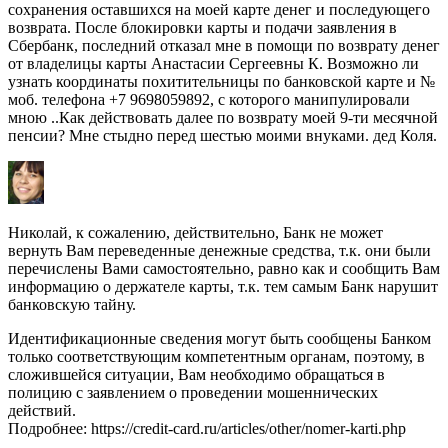
сохранения оставшихся на моей карте денег и последующего
возврата. После блокировки карты и подачи заявления в
Сбербанк, последний отказал мне в помощи по возврату денег
от владелицы карты Анастасии Сергеевны К. Возможно ли
узнать координаты похитительницы по банковской карте и №
моб. телефона +7 9698059892, с которого манипулировали
мною ..Как действовать далее по возврату моей 9-ти месячной
пенсии? Мне стыдно перед шестью моими внуками. дед Коля.
Николай, к сожалению, действительно, Банк не может
вернуть Вам переведенные денежные средства, т.к. они были
перечислены Вами самостоятельно, равно как и сообщить Вам
информацию о держателе карты, т.к. тем самым Банк нарушит
банковскую тайну.
Идентификационные сведения могут быть сообщены Банком
только соответствующим компетентным органам, поэтому, в
сложившейся ситуации, Вам необходимо обращаться в
полицию с заявлением о проведении мошеннических
действий.
Подробнее: https://credit-card.ru/articles/other/nomer-karti.php