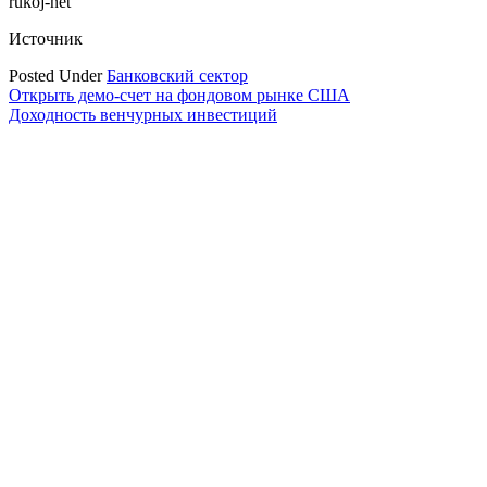
rukoj-net
Источник
Posted Under
Банковский сектор
Навигация
Открыть демо-счет на фондовом рынке США
Доходность венчурных инвестиций
по
записям