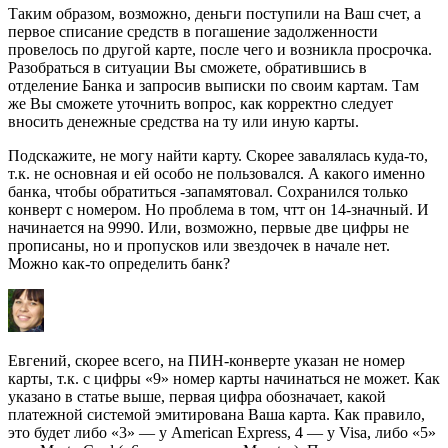
Таким образом, возможно, деньги поступили на Ваш счет, а
первое списание средств в погашение задолженности
провелось по другой карте, после чего и возникла просрочка.
Разобраться в ситуации Вы сможете, обратившись в
отделение Банка и запросив выписки по своим картам. Там
же Вы сможете уточнить вопрос, как корректно следует
вносить денежные средства на ту или иную карты.
Подскажите, не могу найти карту. Скорее завалялась куда-то,
т.к. не основная и ей особо не пользовался. А какого именно
банка, чтобы обратиться -запамятовал. Сохранился только
конверт с номером. Но проблема в том, чтт он 14-значный. И
начинается на 9990. Или, возможно, первые две цифры не
прописаны, но и пропусков или звездочек в начале нет.
Можно как-то определить банк?
Евгений, скорее всего, на ПИН-конверте указан не номер
карты, т.к. с цифры «9» номер карты начинаться не может. Как
указано в статье выше, первая цифра обозначает, какой
платежной системой эмитирована Ваша карта. Как правило,
это будет либо «3» — у American Express, 4 — у Visa, либо «5»