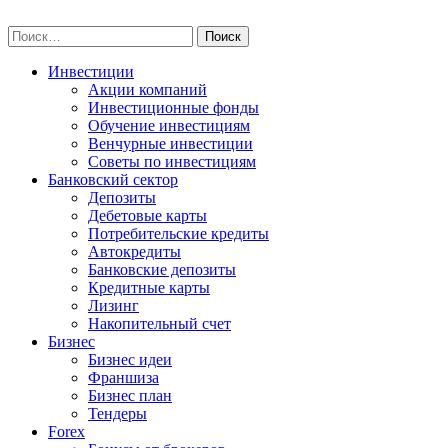
Skip
npo-invest.ru
to
Найти:
content
Инвестиции
Акции компаний
Инвестиционные фонды
Обучение инвестициям
Венчурные инвестиции
Советы по инвестициям
Банковский сектор
Депозиты
Дебетовые карты
Потребительские кредиты
Автокредиты
Банковские депозиты
Кредитные карты
Лизинг
Накопительный счет
Бизнес
Бизнес идеи
Франшиза
Бизнес план
Тендеры
Forex