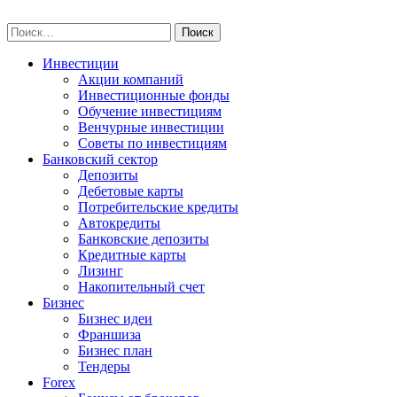
Skip
npo-invest.ru
to
Найти:
content
Инвестиции
Акции компаний
Инвестиционные фонды
Обучение инвестициям
Венчурные инвестиции
Советы по инвестициям
Банковский сектор
Депозиты
Дебетовые карты
Потребительские кредиты
Автокредиты
Банковские депозиты
Кредитные карты
Лизинг
Накопительный счет
Бизнес
Бизнес идеи
Франшиза
Бизнес план
Тендеры
Forex