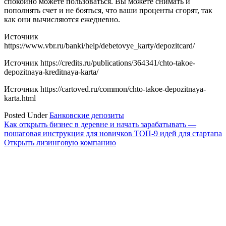
спокойно можете пользоваться. Вы можете снимать и
пополнять счет и не бояться, что ваши проценты сгорят, так
как они вычисляются ежедневно.
Источник
https://www.vbr.ru/banki/help/debetovye_karty/depozitcard/
Источник
https://credits.ru/publications/364341/chto-takoe-
depozitnaya-kreditnaya-karta/
Источник
https://cartoved.ru/common/chto-takoe-depozitnaya-
karta.html
Posted Under
Банковские депозиты
Навигация
Как открыть бизнес в деревне и начать зарабатывать —
пошаговая инструкция для новичков ТОП-9 идей для стартапа
по
Открыть лизинговую компанию
записям