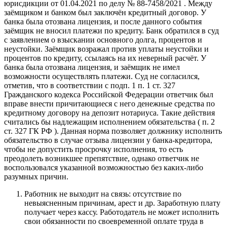
юрисдикции от 01.04.2021 по делу № 88-7458/2021 . Между
заёмщиком и банком был заключён кредитный договор. У
банка была отозвана лицензия, и после данного события
заёмщик не вносил платежи по кредиту. Банк обратился в суд
с заявлением о взыскании основного долга, процентов и
неустойки. Заёмщик возражал против уплаты неустойки и
процентов по кредиту, ссылаясь на их неверный расчёт. У
банка была отозвана лицензия, и заёмщик не имел
возможности осуществлять платежи. Суд не согласился,
отметив, что в соответствии с подп. 1 п. 1 ст. 327
Гражданского кодекса Российской Федерации ответчик был
вправе внести причитающиеся с него денежные средства по
кредитному договору на депозит нотариуса. Такие действия
считались бы надлежащим исполнением обязательства ( п. 2
ст. 327 ГК РФ ). Данная норма позволяет должнику исполнить
обязательство в случае отзыва лицензии у банка-кредитора,
чтобы не допустить просрочку исполнения, то есть
преодолеть возникшее препятствие, однако ответчик не
воспользовался указанной возможностью без каких-либо
разумных причин.
Работник не выходит на связь: отсутствие по
невыясненным причинам, арест и др. Заработную плату
получает через кассу. Работодатель не может исполнить
свои обязанности по своевременной оплате труда в