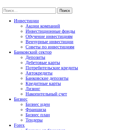
Skip
npo-invest.ru
to
Найти:
content
Инвестиции
Акции компаний
Инвестиционные фонды
Обучение инвестициям
Венчурные инвестиции
Советы по инвестициям
Банковский сектор
Депозиты
Дебетовые карты
Потребительские кредиты
Автокредиты
Банковские депозиты
Кредитные карты
Лизинг
Накопительный счет
Бизнес
Бизнес идеи
Франшиза
Бизнес план
Тендеры
Forex