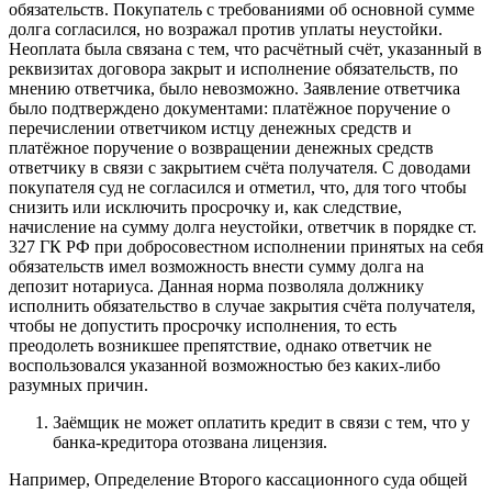
обязательств. Покупатель с требованиями об основной сумме
долга согласился, но возражал против уплаты неустойки.
Неоплата была связана с тем, что расчётный счёт, указанный в
реквизитах договора закрыт и исполнение обязательств, по
мнению ответчика, было невозможно. Заявление ответчика
было подтверждено документами: платёжное поручение о
перечислении ответчиком истцу денежных средств и
платёжное поручение о возвращении денежных средств
ответчику в связи с закрытием счёта получателя. С доводами
покупателя суд не согласился и отметил, что, для того чтобы
снизить или исключить просрочку и, как следствие,
начисление на сумму долга неустойки, ответчик в порядке ст.
327 ГК РФ при добросовестном исполнении принятых на себя
обязательств имел возможность внести сумму долга на
депозит нотариуса. Данная норма позволяла должнику
исполнить обязательство в случае закрытия счёта получателя,
чтобы не допустить просрочку исполнения, то есть
преодолеть возникшее препятствие, однако ответчик не
воспользовался указанной возможностью без каких-либо
разумных причин.
Заёмщик не может оплатить кредит в связи с тем, что у
банка-кредитора отозвана лицензия.
Например, Определение Второго кассационного суда общей