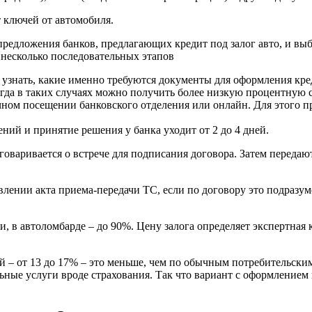
т ключей от автомобиля.
предложения банков, предлагающих кредит под залог авто, и вы
 несколько последовательных этапов
о узнать, какие именно требуются документы для оформления кр
гда в таких случаях можно получить более низкую процентную с
чном посещении банковского отделения или онлайн. Для этого при
ний и принятие решения у банка уходит от 2 до 4 дней.
оговаривается о встрече для подписания договора. Затем переда
лении акта приема-передачи ТС, если по договору это подразум
ти, в автоломбарде – до 90%. Цену залога определяет экспертна
 – от 13 до 17% – это меньше, чем по обычным потребительским
льные услуги вроде страхования. Так что вариант с оформлением