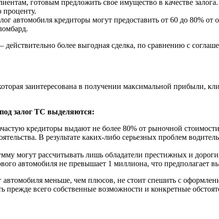
лиентам, готовым предложить свое имущество в качестве залога.
 проценту.
лог автомобиля кредиторы могут предоставить от 60 до 80% от
ломбард.
 — действительно более выгодная сделка, по сравнению с согла
 которая заинтересована в получении максимальной прибыли, кл
под залог ТС выделяются:
частую кредиторы выдают не более 80% от рыночной стоимости
ятельства. В результате каких-либо серьезных проблем водитель
му могут рассчитывать лишь обладатели престижных и дорогих
ого автомобиля не превышает 1 миллиона, что предполагает выд
ог автомобиля меньше, чем плюсов, не стоит спешить с оформле
ь прежде всего собственные возможности и конкретные обстояте
о