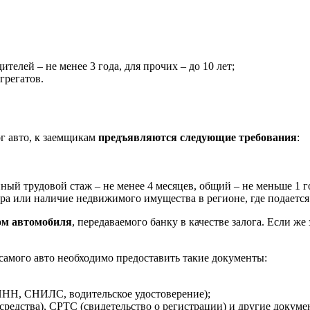
телей – не менее 3 года, для прочих – до 10 лет;
грегатов.
ог авто, к заемщикам
предъявляются следующие требования
:
й трудовой стаж – не менее 4 месяцев, общий – не меньше 1 г
ра или наличие недвижимого имущества в регионе, где подается 
ом автомобиля
, передаваемого банку в качестве залога. Если ж
 самого авто необходимо предоставить такие документы:
НН, СНИЛС, водительское удостоверение);
редства), СРТС (свидетельство о регистрации) и другие докумен