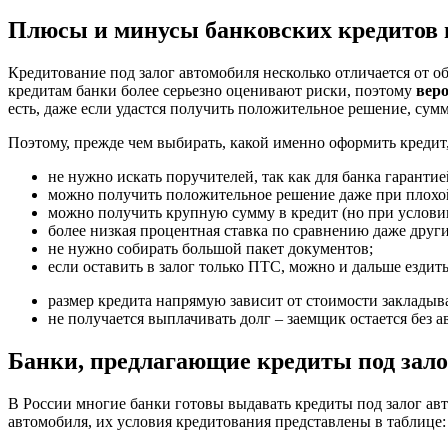
Плюсы и минусы банковских кредитов п
Кредитование под залог автомобиля несколько отличается от о
кредитам банки более серьезно оценивают риски, поэтому
вер
есть, даже если удастся получить положительное решение, сум
Поэтому, прежде чем выбирать, какой именно оформить кредит
не нужно искать поручителей, так как для банка гаранти
можно получить положительное решение даже при плохо
можно получить крупную сумму в кредит (но при условии,
более низкая процентная ставка по сравнению даже дру
не нужно собирать большой пакет документов;
если оставить в залог только ПТС, можно и дальше ездит
размер кредита напрямую зависит от стоимости заклады
не получается выплачивать долг – заемщик остается без а
Банки, предлагающие кредиты под зало
В России многие банки готовы выдавать кредиты под залог ав
автомобиля, их условия кредитования представлены в таблице: