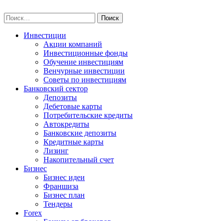
Skip
npo-invest.ru
to
Найти:
content
Инвестиции
Акции компаний
Инвестиционные фонды
Обучение инвестициям
Венчурные инвестиции
Советы по инвестициям
Банковский сектор
Депозиты
Дебетовые карты
Потребительские кредиты
Автокредиты
Банковские депозиты
Кредитные карты
Лизинг
Накопительный счет
Бизнес
Бизнес идеи
Франшиза
Бизнес план
Тендеры
Forex