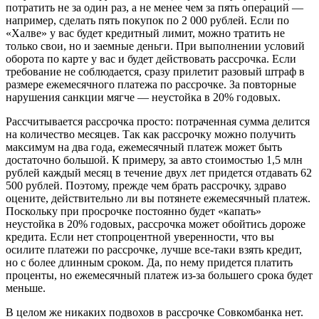
потратить не за один раз, а не менее чем за пять операций —
например, сделать пять покупок по 2 000 рублей. Если по
«Халве» у вас будет кредитный лимит, можно тратить не
только свои, но и заемные деньги. При выполнении условий
оборота по карте у вас и будет действовать рассрочка. Если
требование не соблюдается, сразу прилетит разовый штраф в
размере ежемесячного платежа по рассрочке. За повторные
нарушения санкции мягче — неустойка в 20% годовых.
Рассчитывается рассрочка просто: потраченная сумма делится
на количество месяцев. Так как рассрочку можно получить
максимум на два года, ежемесячный платеж может быть
достаточно большой. К примеру, за авто стоимостью 1,5 млн
рублей каждый месяц в течение двух лет придется отдавать 62
500 рублей. Поэтому, прежде чем брать рассрочку, здраво
оцените, действительно ли вы потянете ежемесячный платеж.
Поскольку при просрочке постоянно будет «капать»
неустойка в 20% годовых, рассрочка может обойтись дороже
кредита. Если нет стопроцентной уверенности, что вы
осилите платежи по рассрочке, лучше все-таки взять кредит,
но с более длинным сроком. Да, по нему придется платить
проценты, но ежемесячный платеж из-за большего срока будет
меньше.
В целом же никаких подвохов в рассрочке Совкомбанка нет.