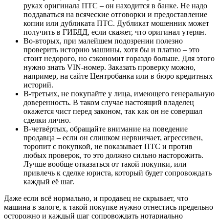
руках оригинала ПТС – он находится в банке. Не надо
поддаваться на всяческие отговорки и предоставление
копии или дубликата ПТС. Дубликат мошенник может
получить в ГИБДД, если скажет, что оригинал утерян.
Во-вторых, при малейшем подозрении полезно
проверить историю машины, хотя бы и платно – это
стоит недорого, но сэкономит гораздо больше. Для этого
нужно знать VIN-номер. Заказать проверку можно,
например, на сайте Центробанка или в бюро кредитных
историй.
В-третьих, не покупайте у лица, имеющего генеральную
доверенность. В таком случае настоящий владелец
окажется чист перед законом, так как он не совершал
сделки лично.
В-четвёртых, обращайте внимание на поведение
продавца – если он слишком нервничает, агрессивен,
торопит с покупкой, не показывает ПТС и против
любых проверок, то это должно сильно насторожить.
Лучше вообще отказаться от такой покупки, или
привлечь к сделке юриста, который будет сопровождать
каждый её шаг.
Даже если всё нормально, и продавец не скрывает, что
машина в залоге, к такой покупке нужно отнестись предельно
осторожно и каждый шаг сопровождать нотариально