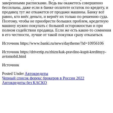
заверенными расписками. Ведь вы окажетесь совершенно
бессильны, даже если в банке оплатите остаток по кредиту, и
продавец тут же откажется от продажи машины. Банку всё
равно, кто внёс деньги, и вернёт их только по решению суда.
Поэтому, чтобы не приобрести больших проблем, кредитную
машину нужно покупать с большой осторожностью и при
полном содействии продавца. Если же есть какие-то сомнения
в его честности, лучше от такой покупки сразу отказаться.
Источник
https://www.banki.ru/news/daytheme/?id=10956106
Источник
https://drivertip.ru/zhizn/kak-pravilno-kupit-kreditnyy-
avtomobil.html
Источник
Posted Under
Автокредиты
Навигация
Черный список форекс брокеров в России 2022
Автокредиты без КАСКО
по
записям