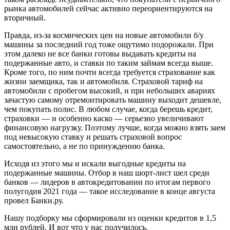
рынка автомобилей сейчас активно переориентируются на
вторичный.
Правда, из-за космических цен на новые автомобили б/у
машины за последний год тоже ощутимо подорожали. При
этом далеко не все банки готовы выдавать кредиты на
подержанные авто, и ставки по таким займам всегда выше.
Кроме того, по ним почти всегда требуется страхование как
жизни заемщика, так и автомобиля. Страховой тариф на
автомобили с пробегом высокий, и при небольших авариях
зачастую самому отремонтировать машину выходит дешевле,
чем покупать полис. В любом случае, когда берешь кредит,
страховки — и особенно каско — серьезно увеличивают
финансовую нагрузку. Поэтому лучше, когда можно взять заем
под невысокую ставку и решать страховой вопрос
самостоятельно, а не по принуждению банка.
Исходя из этого мы и искали выгодные кредиты на
подержанные машины. Отбор в наш шорт-лист шел среди
банков — лидеров в автокредитовании по итогам первого
полугодия 2021 года — такое исследование в конце августа
провел Банки.ру.
Нашу подборку мы сформировали из оценки кредитов в 1,5
млн рублей. И вот что у нас получилось.