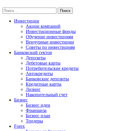
Skip
npo-invest.ru
to
Найти:
content
Инвестиции
Акции компаний
Инвестиционные фонды
Обучение инвестициям
Венчурные инвестиции
Советы по инвестициям
Банковский сектор
Депозиты
Дебетовые карты
Потребительские кредиты
Автокредиты
Банковские депозиты
Кредитные карты
Лизинг
Накопительный счет
Бизнес
Бизнес идеи
Франшиза
Бизнес план
Тендеры
Forex