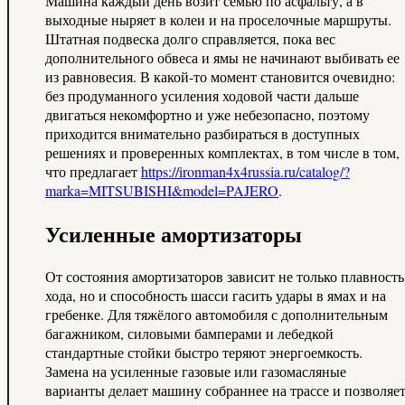
Машина каждый день возит семью по асфальту, а в
выходные ныряет в колеи и на проселочные маршруты.
Штатная подвеска долго справляется, пока вес
дополнительного обвеса и ямы не начинают выбивать ее
из равновесия. В какой-то момент становится очевидно:
без продуманного усиления ходовой части дальше
двигаться некомфортно и уже небезопасно, поэтому
приходится внимательно разбираться в доступных
решениях и проверенных комплектах, в том числе в том,
что предлагает
https://ironman4x4russia.ru/catalog/?
marka=MITSUBISHI&model=PAJERO
.
Усиленные амортизаторы
От состояния амортизаторов зависит не только плавность
хода, но и способность шасси гасить удары в ямах и на
гребенке. Для тяжёлого автомобиля с дополнительным
багажником, силовыми бамперами и лебедкой
стандартные стойки быстро теряют энергоемкость.
Замена на усиленные газовые или газомасляные
варианты делает машину собраннее на трассе и позволяе