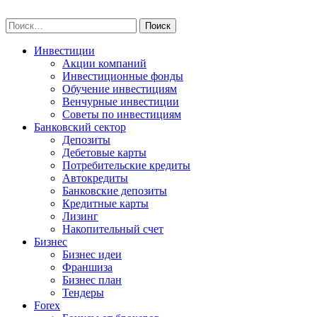
Skip
npo-invest.ru
to
Найти:
content
Инвестиции
Акции компаний
Инвестиционные фонды
Обучение инвестициям
Венчурные инвестиции
Советы по инвестициям
Банковский сектор
Депозиты
Дебетовые карты
Потребительские кредиты
Автокредиты
Банковские депозиты
Кредитные карты
Лизинг
Накопительный счет
Бизнес
Бизнес идеи
Франшиза
Бизнес план
Тендеры
Forex