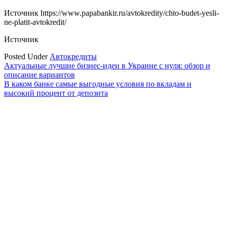
Источник
https://www.papabankir.ru/avtokredity/chto-budet-yesli-
ne-platit-avtokredit/
Источник
Posted Under
Автокредиты
Навигация
Актуальные лучшие бизнес-идеи в Украине с нуля: обзор и
описание вариантов
по
В каком банке самые выгодные условия по вкладам и
записям
высокий процент от депозита