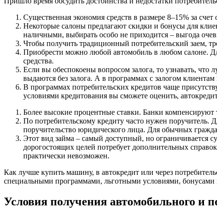
Пришло время обсудить достоинства и недостатки потребительс
Существенная экономия средств в размере 8–15% за счет
Некоторые салоны предлагают скидки и бонусы для клиен
наличными, выбирать особо не приходится – выгода очев
Чтобы получить традиционный потребительский заем, тр
Приобрести можно любой автомобиль в любом салоне. Д
средства.
Если вы обеспокоены вопросом залога, то узнавать, что 
выдаются без залога. А в программах с залогом клиента
В программах потребительских кредитов чаще присутству
условиями кредитования вы сможете оценить, автокредит
Более высокие процентные ставки. Банки компенсируют
По потребительскому кредиту часто нужен поручитель. Дл
поручительство юридического лица. Для обычных граждан
Этот вид займа – самый доступный, но ограничивается с
дорогостоящих целей потребует дополнительных справок 
практически невозможен.
Как лучше купить машину, в автокредит или через потребительс
специальными программами, льготными условиями, бонусами и
Условия получения автомобильного и п