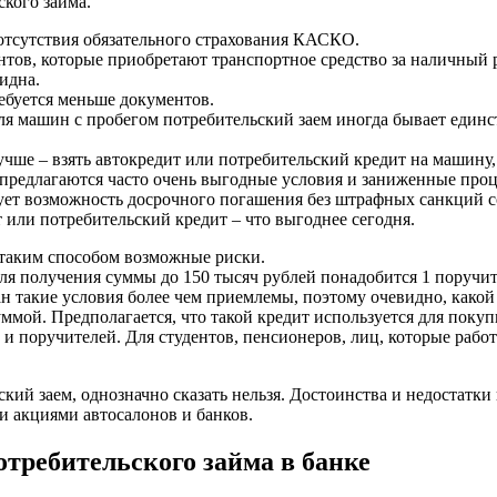
кого займа.
 отсутствия обязательного страхования КАСКО.
тов, которые приобретают транспортное средство за наличный р
идна.
ебуется меньше документов.
ля машин с пробегом потребительский заем иногда бывает един
лучше – взять автокредит или потребительский кредит на машину
м предлагаются часто очень выгодные условия и заниженные про
ет возможность досрочного погашения без штрафных санкций со
 или потребительский кредит – что выгоднее сегодня.
 таким способом возможные риски.
я получения суммы до 150 тысяч рублей понадобится 1 поручите
 такие условия более чем приемлемы, поэтому очевидно, какой 
уммой. Предполагается, что такой кредит используется для поку
и поручителей. Для студентов, пенсионеров, лиц, которые рабо
кий заем, однозначно сказать нельзя. Достоинства и недостатки
 акциями автосалонов и банков.
отребительского займа в банке