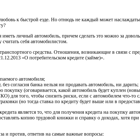
любовь к быстрой езде. Но отнюдь не каждый может наслаждатьс
ту?
 иметь личный автомобиль, причем сделать это можно за довольн
ву считать себя автомобилистом.
транспортного средства. Отношения, возникающие в связи с пре
1.12.2013 «О потребительском кредите (займе)».
упаемого автомобиля;
 без согласия банка нельзя ни продавать автомобиль, ни дарить;
 покупку (оговаривается, какой автомобиль будет куплен (новый 
О) для того, чтобы снизить риски, если с автомобилем что-то 
раховки (но тогда ставка по кредиту будет выше или в предостав
едита является то, что для получения кредита на покупку автом
оставлять копию трудовой книжки и справку о доходах, хотя пр
е за и против, ответив на самые важные вопросы: