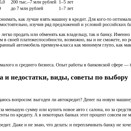
5,0
200 тыс.–7 млн рублей
1–5 лет
9
до 7 млн рублей
1–7 лет
онимать, как лучше взять машину в кредит. Для кого-то оптимал
мостоятельно, изучив ряд предложений и условий российских б
егко продать или обменять как владельцу, так и банку. Именно
в своей платежеспособности, возможно, вы и не сможете, но р
транный автомобиль премиум-класса как минимум глупо, как мак
алого и среднего бизнеса. Опыт работы в банковской сфере — б
 и недостатки, виды, советы по выбору
адаюсь вопросом: выгоден ли автокредит? Денег на новую машин
а меньшую сумму или купить новое авто с салона, но за средств
енты по кредиту. А в некоторых банках этот процент совсем не 
редит. Даже и не знаю, что делать: и переплачивать банку не хо