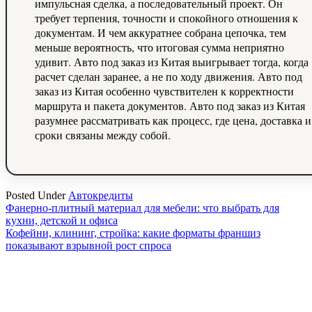
импульсная сделка, а последовательный проект. Он
требует терпения, точности и спокойного отношения к
документам. И чем аккуратнее собрана цепочка, тем
меньше вероятность, что итоговая сумма неприятно
удивит. Авто под заказ из Китая выигрывает тогда, когда
расчет сделан заранее, а не по ходу движения. Авто под
заказ из Китая особенно чувствителен к корректности
маршрута и пакета документов. Авто под заказ из Китая
разумнее рассматривать как процесс, где цена, доставка и
сроки связаны между собой.
Posted Under
Автокредиты
Навигация
Фанерно-плитный материал для мебели: что выбрать для
кухни, детской и офиса
по
Кофейни, клининг, стройка: какие форматы франшиз
записям
показывают взрывной рост спроса