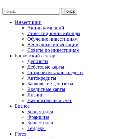
Skip
npo-invest.ru
to
Найти:
content
Инвестиции
Акции компаний
Инвестиционные фонды
Обучение инвестициям
Венчурные инвестиции
Советы по инвестициям
Банковский сектор
Депозиты
Дебетовые карты
Потребительские кредиты
Автокредиты
Банковские депозиты
Кредитные карты
Лизинг
Накопительный счет
Бизнес
Бизнес идеи
Франшиза
Бизнес план
Тендеры
Forex