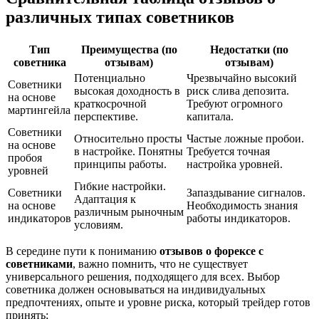
различных типах советников
Тип
Преимущества (по
Недостатки (по
советника
отзывам)
отзывам)
Потенциально
Чрезвычайно высокий
Советники
высокая доходность в
риск слива депозита.
на основе
краткосрочной
Требуют огромного
мартингейла
перспективе.
капитала.
Советники
Относительно просты
Частые ложные пробои.
на основе
в настройке. Понятны
Требуется точная
пробоя
принципы работы.
настройка уровней.
уровней
Гибкие настройки.
Советники
Запаздывание сигналов.
Адаптация к
на основе
Необходимость знания
различным рыночным
индикаторов
работы индикаторов.
условиям.
В середине пути к пониманию
отзывов о форексе с
советниками
, важно помнить, что не существует
универсального решения, подходящего для всех. Выбор
советника должен основываться на индивидуальных
предпочтениях, опыте и уровне риска, который трейдер готов
принять;