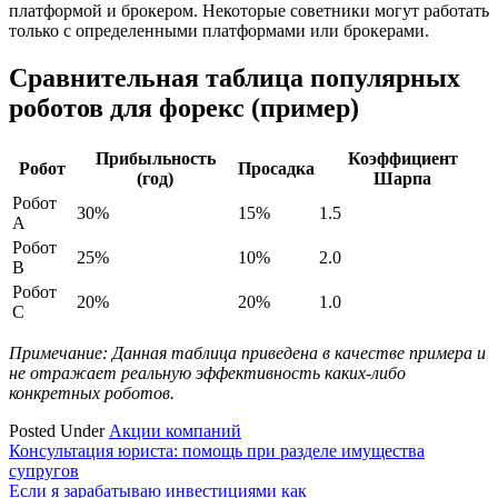
платформой и брокером. Некоторые советники могут работать
только с определенными платформами или брокерами.
Сравнительная таблица популярных
роботов для форекс (пример)
Прибыльность
Коэффициент
Робот
Просадка
(год)
Шарпа
Робот
30%
15%
1.5
A
Робот
25%
10%
2.0
B
Робот
20%
20%
1.0
C
Примечание: Данная таблица приведена в качестве примера и
не отражает реальную эффективность каких-либо
конкретных роботов.
Posted Under
Акции компаний
Навигация
Консультация юриста: помощь при разделе имущества
супругов
по
Если я зарабатываю инвестициями как