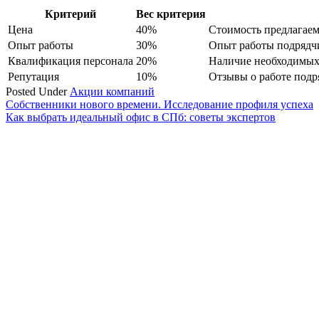
Критерий
Вес критерия
Цена
40%
Стоимость предлагаем
Опыт работы
30%
Опыт работы подрядчи
Квалификация персонала
20%
Наличие необходимых 
Репутация
10%
Отзывы о работе подр
Posted Under
Акции компаний
Навигация
Собственники нового времени. Исследование профиля успеха
Как выбрать идеальный офис в СПб: советы экспертов
по
записям