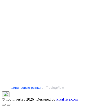
Финансовые рынки
от TradingView
© npo-invest.ru 2026
|
Designed by
PixaHive.com
.