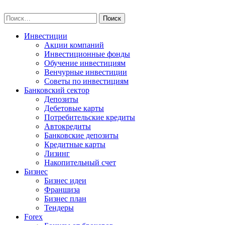
Skip
npo-invest.ru
to
Найти:
content
Инвестиции
Акции компаний
Инвестиционные фонды
Обучение инвестициям
Венчурные инвестиции
Советы по инвестициям
Банковский сектор
Депозиты
Дебетовые карты
Потребительские кредиты
Автокредиты
Банковские депозиты
Кредитные карты
Лизинг
Накопительный счет
Бизнес
Бизнес идеи
Франшиза
Бизнес план
Тендеры
Forex