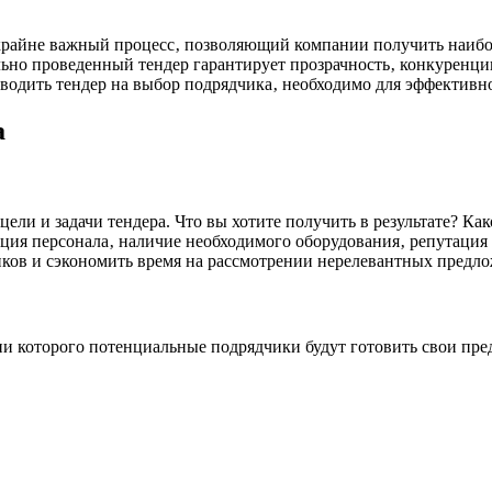
 крайне важный процесс‚ позволяющий компании получить наибо
но проведенный тендер гарантирует прозрачность‚ конкуренцию
оводить тендер на выбор подрядчика‚ необходимо для эффектив
а
цели и задачи тендера. Что вы хотите получить в результате? К
ия персонала‚ наличие необходимого оборудования‚ репутация н
иков и сэкономить время на рассмотрении нерелевантных предл
ии которого потенциальные подрядчики будут готовить свои пре