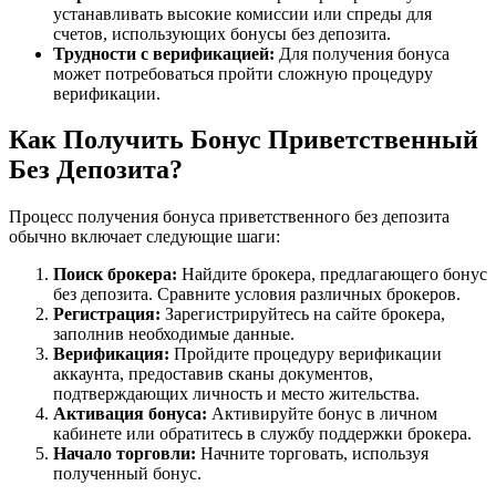
устанавливать высокие комиссии или спреды для
счетов, использующих бонусы без депозита.
Трудности с верификацией:
Для получения бонуса
может потребоваться пройти сложную процедуру
верификации.
Как Получить Бонус Приветственный
Без Депозита?
Процесс получения бонуса приветственного без депозита
обычно включает следующие шаги:
Поиск брокера:
Найдите брокера, предлагающего бонус
без депозита. Сравните условия различных брокеров.
Регистрация:
Зарегистрируйтесь на сайте брокера,
заполнив необходимые данные.
Верификация:
Пройдите процедуру верификации
аккаунта, предоставив сканы документов,
подтверждающих личность и место жительства.
Активация бонуса:
Активируйте бонус в личном
кабинете или обратитесь в службу поддержки брокера.
Начало торговли:
Начните торговать, используя
полученный бонус.