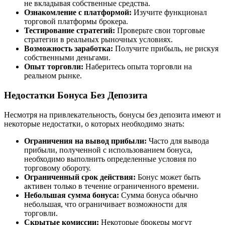
не вкладывая собственные средства.
Ознакомление с платформой:
Изучите функционал
торговой платформы брокера.
Тестирование стратегий:
Проверьте свои торговые
стратегии в реальных рыночных условиях.
Возможность заработка:
Получите прибыль, не рискуя
собственными деньгами.
Опыт торговли:
Наберитесь опыта торговли на
реальном рынке.
Недостатки Бонуса Без Депозита
Несмотря на привлекательность, бонусы без депозита имеют и
некоторые недостатки, о которых необходимо знать:
Ограничения на вывод прибыли:
Часто для вывода
прибыли, полученной с использованием бонуса,
необходимо выполнить определенные условия по
торговому обороту.
Ограниченный срок действия:
Бонус может быть
активен только в течение ограниченного времени.
Небольшая сумма бонуса:
Сумма бонуса обычно
небольшая, что ограничивает возможности для
торговли.
Скрытые комиссии:
Некоторые брокеры могут