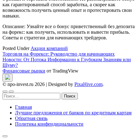
как гарантированный способ заработка, а скорее как
возможность получить ценный опыт и протестировать свои
навыки.
Описание: Узнайте все о бонус приветственный без депозита
на форекс: как получить, использовать и вывести прибыль.
Советы и стратегии для начинающих трейдеров.
Posted Under
Акции компаний
Навигация
Торговля на Форексе: Руководство для начинающих
Новости: От Потока Информации к Глубоким Знаниям или
по
Шуму?
записям
Финансовые рынки
от TradingView
© npo-invest.ru 2026
|
Designed by
PixaHive.com
.
Найти:
Главная
Лучшие предложения от банков по кредитным картам
Обратная связь
Политика конфендициальности