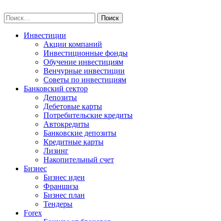
Skip
npo-invest.ru
to
Найти:
content
Инвестиции
Акции компаний
Инвестиционные фонды
Обучение инвестициям
Венчурные инвестиции
Советы по инвестициям
Банковский сектор
Депозиты
Дебетовые карты
Потребительские кредиты
Автокредиты
Банковские депозиты
Кредитные карты
Лизинг
Накопительный счет
Бизнес
Бизнес идеи
Франшиза
Бизнес план
Тендеры
Forex