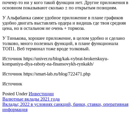
почему-то ни у кого такой функции нет. Другие приложения в
основном показывают сколько ± по открытым позициям.
У Альфабанка самое удобное приложение в плане графиков
удобно двигать выставлять ордера и видишь где твоя средняя
цена, но в остальном не очень + тормоза.
У Тинькова, хорошее приложение, в целом удобно и сделано
толково, много полезных функций, в плане функционала
ТОП1. Веб терминал тоже вроде толковый.
Источник
https://univer.ru/blog/kak-vybrat-brokerskuyu-
kompaniyu-dlya-raboty-na-finansovykh-rynkakh/
Источник
https://smart-lab.ru/blog/722471.php
Источник
Posted Under
Инвестиции
Навигация
Валютные вклады 2021 года
Вклады; 2022 в условиях санкций, банки, ставки, оперативная
по
информация
записям