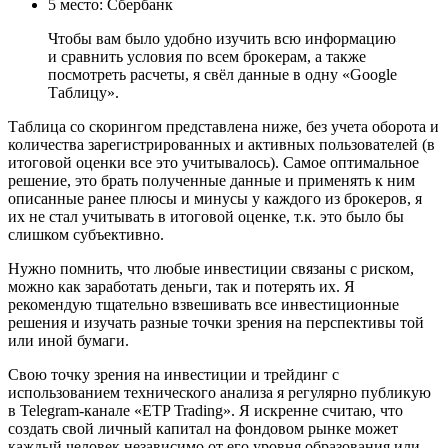
5 место: Сбербанк
Чтобы вам было удобно изучить всю информацию
и сравнить условия по всем брокерам, а также
посмотреть расчеты, я свёл данные в одну «Google
Таблицу».
Таблица со скорингом представлена ниже, без учета оборота и
количества зарегистрированных и активных пользователей (в
итоговой оценки все это учитывалось). Самое оптимальное
решение, это брать полученные данные и применять к ним
описанные ранее плюсы и минусы у каждого из брокеров, я
их не стал учитывать в итоговой оценке, т.к. это было бы
слишком субъективно.
Нужно помнить, что любые инвестиции связаны с риском,
можно как заработать деньги, так и потерять их. Я
рекомендую тщательно взвешивать все инвестиционные
решения и изучать разные точки зрения на перспективы той
или иной бумаги.
Свою точку зрения на инвестиции и трейдинг с
использованием технического анализа я регулярно публикую
в Telegram-канале «ETP Trading». Я искренне считаю, что
создать свой личный капитал на фондовом рынке может
каждый человек независимо от его уровня образования или