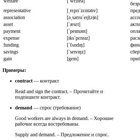
welfare
[ˈwɛlfeə]
безр
representative
[ˌrɛprɪˈzɛntətɪv]
пред
association
[əˌsəʊsɪˈeɪʃ(ə)n]
асс
asset
[ˈæsɛt]
акти
payment
[ˈpeɪmənt]
опла
expense
[ɪksˈpɛnsɪz]
расх
funding
[ˈfʌndɪŋ]
фин
savings
[ˈseɪvɪŋz]
сбе
gain
[geɪn]
при
Примеры:
contract
— контракт
Read and sign the contract. – Прочитайте и
подпишите контракт.
demand
— спрос (требование)
Good workers are always in demand. – Хорошие
рабочие всегда востребованы.
Supply and demand. – Предложение и спрос.