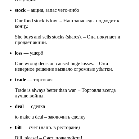
stock
– акция, запас чего-либо
Our food stock is low. – Наш запас еды подходит к
концу.
She buys and sells stocks (shares). – Она покупает и
продает акции.
loss
— ущерб
One wrong decision caused huge losses. – Они
неверное решение вызвало огромные убытки.
trade
— торговля
Trade is always better than war. – Торговля всегда
лучше войны.
deal
— сделка
to make a deal – заключить сделку
bill
— счет (напр. в ресторане)
Bill, please! – Счет, пожалуйста!