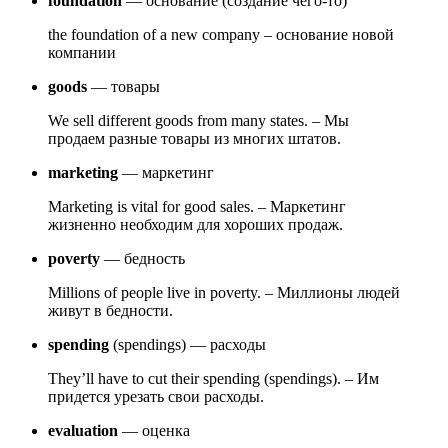
foundation
— основание (создание чего-то)
the foundation of a new company – основание новой
компании
goods
— товары
We sell different goods from many states. – Мы
продаем разные товары из многих штатов.
mar
keting
— маркетинг
Marketing is vital for good sales. – Маркетинг
жизненно необходим для хороших продаж.
poverty
— бедность
Millions of people live in poverty. – Миллионы людей
живут в бедности.
spending
(spendings) — расходы
They’ll have to cut their spending (spendings). – Им
придется урезать свои расходы.
evaluation
— оценка