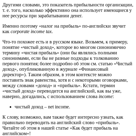
Другими словами, это показатель прибыльности организации,
т. е. того, насколько эффективно она использует имеющиеся у
нее ресурсы при зарабатывании денег.
Именно поэтому «налог на прибыль» по-английски звучит
как
corporate income tax
.
Что-то похожее есть и в русском языке. Возьмем, к примеру,
понятие «чистый доход», которое во многом синонимично
термину «чистая прибыль» (они бы являлись полными
синонимами, если бы не разные подходы к толкованию
первого понятия; более подробно об этом см. статью «Чистый
доход», опубликованную в журнале «Финансовый
директор»). Таким образом, в этом контексте можно
поставить знак равенства, хотя и с некоторыми оговорками,
между словами «доход» и «прибыль». Кстати, термин
«чистый доход» переводится на английский, как вы уже,
наверно, догадались, с использованием слова
income
:
чистый доход – net income.
К слову, возможно, вам также будет интересно узнать, как
правильно переводить на английский слово «прибыль».
Читайте об этом в нашей статье «Как будет прибыль на
английском»!