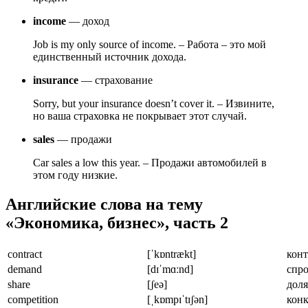
income
— доход
Job is my only source of income. – Работа – это мой
единственный источник дохода.
insurance
— страхование
Sorry, but your insurance doesn’t cover it. – Извините,
но ваша страховка не покрывает этот случай.
sales
— продажи
Car sales a low this year. – Продажи автомобилей в
этом году низкие.
Английские слова на тему
«Экономика, бизнес», часть 2
contract
[ˈkɒntrækt]
конт
demand
[dɪˈmɑːnd]
спро
share
[ʃeə]
доля
competition
[ˌkɒmpɪˈtɪʃən]
кон