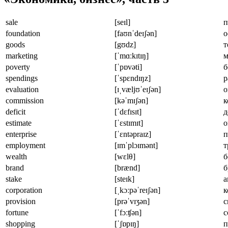
sale
[seɪl]
п
foundation
[faʊnˈdeɪʃən]
о
goods
[gʊdz]
т
marketing
[ˈmɑːkɪtɪŋ]
м
poverty
[ˈpɒvəti]
б
spendings
[ˈspɛndɪŋz]
р
evaluation
[ɪˌvæljʊˈeɪʃən]
о
commission
[kəˈmɪʃən]
к
deficit
[ˈdɛfɪsɪt]
д
estimate
[ˈɛstɪmɪt]
о
enterprise
[ˈɛntəpraɪz]
п
employment
[ɪmˈplɔɪmənt]
т
wealth
[wɛlθ]
б
brand
[brænd]
б
stake
[steɪk]
а
corporation
[ˌkɔːpəˈreɪʃən]
к
provision
[prəˈvɪʒən]
с
fortune
[ˈfɔːʧən]
с
shopping
[ˈʃɒpɪŋ]
п