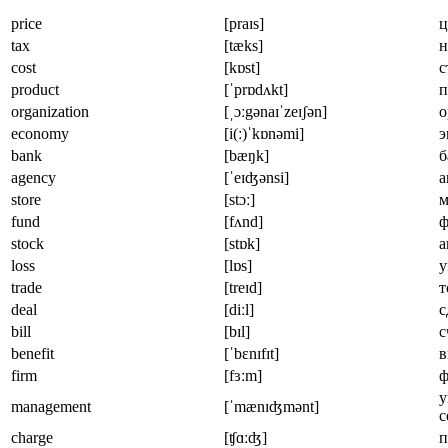
price
[praɪs]
ц
tax
[tæks]
н
cost
[kɒst]
с
product
[ˈprɒdʌkt]
п
organization
[ˌɔːgənaɪˈzeɪʃən]
о
economy
[i(ː)ˈkɒnəmi]
э
bank
[bæŋk]
б
agency
[ˈeɪʤənsi]
а
store
[stɔː]
м
fund
[fʌnd]
ф
stock
[stɒk]
а
loss
[lɒs]
у
trade
[treɪd]
т
deal
[diːl]
с
bill
[bɪl]
с
benefit
[ˈbɛnɪfɪt]
в
firm
[fɜːm]
ф
у
management
[ˈmænɪʤmənt]
с
charge
[ʧɑːʤ]
п