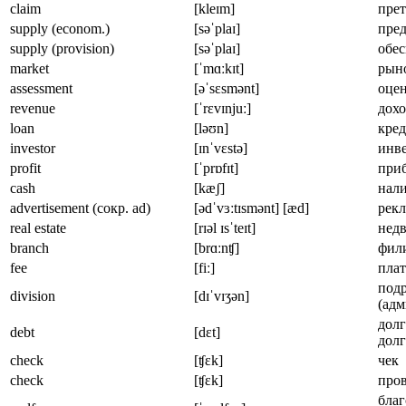
claim
[kleɪm]
прет
supply (econom.)
[səˈplaɪ]
пред
supply (provision)
[səˈplaɪ]
обес
market
[ˈmɑːkɪt]
рын
assessment
[əˈsɛsmənt]
оце
revenue
[ˈrɛvɪnjuː]
дох
loan
[ləʊn]
кред
investor
[ɪnˈvɛstə]
инв
profit
[ˈprɒfɪt]
при
cash
[kæʃ]
нал
advertisement (сокр. ad)
[ədˈvɜːtɪsmənt] [æd]
рекл
real estate
[rɪəl ɪsˈteɪt]
нед
branch
[brɑːnʧ]
фил
fee
[fiː]
плат
под
division
[dɪˈvɪʒən]
(ад
долг
debt
[dɛt]
долг
check
[ʧɛk]
чек
check
[ʧɛk]
про
благ