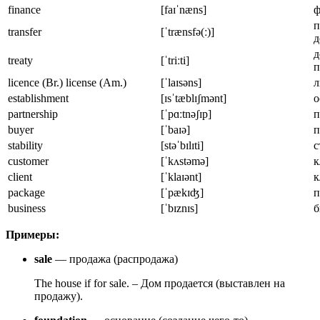
finance
[faɪˈnæns]
ф
п
transfer
[ˈtrænsfə(ː)]
д
д
treaty
[ˈtriːti]
п
licence (Br.) license (Am.)
[ˈlaɪsəns]
л
establishment
[ɪsˈtæblɪʃmənt]
о
partnership
[ˈpɑːtnəʃɪp]
п
buyer
[ˈbaɪə]
п
stability
[stəˈbɪlɪti]
с
customer
[ˈkʌstəmə]
к
client
[ˈklaɪənt]
к
package
[ˈpækɪʤ]
п
business
[ˈbɪznɪs]
б
Примеры:
sale
— продажа (распродажа)
The house if for sale. – Дом продается (выставлен на
продажу).