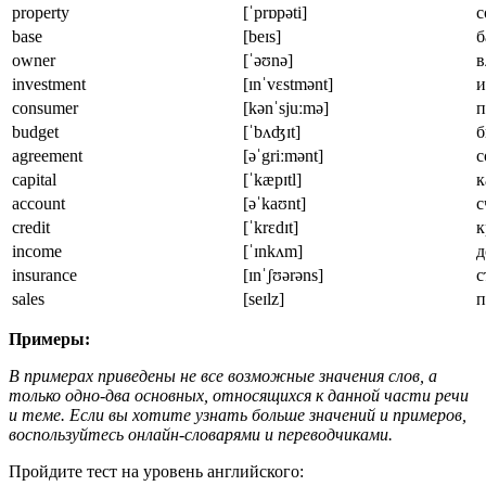
property
[ˈprɒpəti]
с
base
[beɪs]
б
owner
[ˈəʊnə]
в
investment
[ɪnˈvɛstmənt]
и
consumer
[kənˈsjuːmə]
п
budget
[ˈbʌʤɪt]
б
agreement
[əˈgriːmənt]
с
capital
[ˈkæpɪtl]
к
account
[əˈkaʊnt]
с
credit
[ˈkrɛdɪt]
к
income
[ˈɪnkʌm]
д
insurance
[ɪnˈʃʊərəns]
с
sales
[seɪlz]
п
Примеры:
В примерах приведены не все возможные значения слов, а
только одно-два основных, относящихся к данной части речи
и теме. Если вы хотите узнать больше значений и примеров,
воспользуйтесь онлайн-словарями и переводчиками.
Пройдите тест на уровень английского: