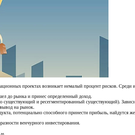
вационных проектах возникает немалый процент рисков. Среди 
шел до рынка и принес определенный доход.
ьно существующий и ресегментированный существующий). Зависи
 вывод на рынок.
укта, потенциально способного принести прибыль, найдутся же
бразности венчурного инвестирования.