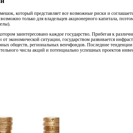
ий
ешок, который представляет все возможные риски и соглашаетс
о возможно только для владельцев акционерного капитала, поэ
елы).
котором заинтересовано каждое государство. Прибегая к разли
и от экономической ситуации, государством развивается инфрас
рных обществ, региональных венчфондов. Последние тенденции 
чительного числа акций и потенциально успешных проектов инве