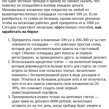
Ни один честный трейдер и брокер не сможет сказать, что
новичку не понадобятся вообще никакие деньги.
Минимальное вложение при открытии на любой из
вышеперечисленных площадках составляет 100 у.е. Если
разобраться, то сумма не большая, однако вполне реальная
чтобы на несколько рабочих дней превратить ее в 1000 у.е.
Сегодня существует несколько эффективных способов,
как
заработать на бирже
:
Превратить свои вложенные 100 у.е в 200-300 у.е за счет
лояльности площадки — это довольно простая схема,
которая даст дополнительные шансы на счастливый
старт. Обычно площадка дает бонусы за первую
регистрацию, за приведенного друга, за первый депозит.
Использовать кредитное плечо — на валютной бирже,
которая рекомендуется больше всего для старта, не стоит
играть на йенах или польских златых, желательно
начинать с беспроигрышной руки в виде долларов и
евро. Угнаться за большим доходом хоть и не получится,
зато есть все шансы умножить свои вложения на 20-
30%, что поможет создать свой первый
инвестиционный портфель.
Тренироваться нужно только на центовых счетах —
даже имея на депозите 6000 рублей, желательно
оставить их на тот день, когда трейдер будет уверен в