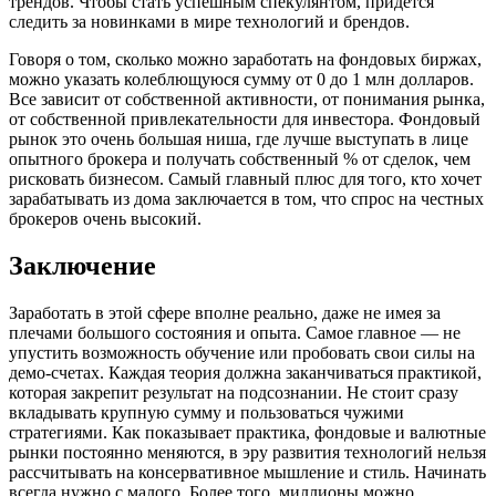
трендов. Чтобы стать успешным спекулянтом, придется
следить за новинками в мире технологий и брендов.
Говоря о том, сколько можно заработать на фондовых биржах,
можно указать колеблющуюся сумму от 0 до 1 млн долларов.
Все зависит от собственной активности, от понимания рынка,
от собственной привлекательности для инвестора. Фондовый
рынок это очень большая ниша, где лучше выступать в лице
опытного брокера и получать собственный % от сделок, чем
рисковать бизнесом. Самый главный плюс для того, кто хочет
зарабатывать из дома заключается в том, что спрос на честных
брокеров очень высокий.
Заключение
Заработать в этой сфере вполне реально, даже не имея за
плечами большого состояния и опыта. Самое главное — не
упустить возможность обучение или пробовать свои силы на
демо-счетах. Каждая теория должна заканчиваться практикой,
которая закрепит результат на подсознании. Не стоит сразу
вкладывать крупную сумму и пользоваться чужими
стратегиями. Как показывает практика, фондовые и валютные
рынки постоянно меняются, в эру развития технологий нельзя
рассчитывать на консервативное мышление и стиль. Начинать
всегда нужно с малого. Более того, миллионы можно