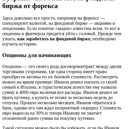
биржа от форекса
Здесь довольно все просто, например на форексе —
спекулируют валютой, на фондовой бирже — акциями и
опционами. Если понятие «акции» известны всем, то вот в
опционы и фьючерсы придется уйти с головой. Прежде чем
узнать,
как заработать на фондовой бирже,
необходимо
изучить историю.
Опционы для начинающих
Опционы — это своего рода договор/контракт между двумя
торговыми сторонами, где одна сторона имеет право
приобрести активы по их базовой стоимости. Рассмотреть
можно на ярком примере: Иванов решил поехать со своей
семьей в Италию, в туристическом агентстве ему назвали
сумму в 4000 евро включая все расходы. Иванов решил не
брать путевку, а купить ее позже за несколько недель до
отпуска. Прошло несколько месяцев, Иванов обратился в
банк, однако его там ждал неприятный сюрприз. Стоимость
евро выросла на 30% и теперь Иванову не хватает
отложенной ранее суммы на покупку путевки.
Такой ситуации можно было бы избежать, если бы Иванов