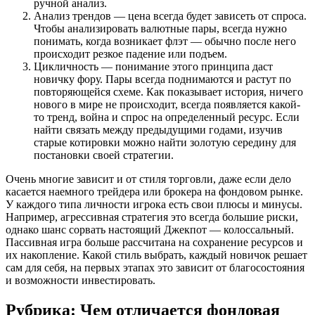
ручной анализ.
Анализ трендов — цена всегда будет зависеть от спроса.
Чтобы анализировать валютные пары, всегда нужно
понимать, когда возникает флэт — обычно после него
происходит резкое падение или подъем.
Цикличность — понимание этого принципа даст
новичку фору. Пары всегда поднимаются и растут по
повторяющейся схеме. Как показывает история, ничего
нового в мире не происходит, всегда появляется какой-
то тренд, война и спрос на определенный ресурс. Если
найти связать между предыдущими годами, изучив
старые котировки можно найти золотую середину для
постановки своей стратегии.
Очень многие зависит и от стиля торговли, даже если дело
касается наемного трейдера или брокера на фондовом рынке.
У каждого типа личности игрока есть свои плюсы и минусы.
Например, агрессивная стратегия это всегда большие риски,
однако шанс сорвать настоящий Джекпот — колоссальный.
Пассивная игра больше рассчитана на сохранение ресурсов и
их накопление. Какой стиль выбрать, каждый новичок решает
сам для себя, на первых этапах это зависит от благосостояния
и возможности инвестировать.
Рубрика: Чем отличается фондовая