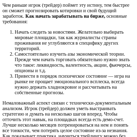
Чем раньше игрок (трейдер) поймет эту истину, тем быстрее
он сможет прогнозировать котировки и свой будущий
заработок.
Как начать зарабатывать на бирже,
основные
требования:
Начать следить за новостями. Желательно выбирать
мировые площадки, так как журналисты страны
проживания не углубляются в специфику других
территорий.
Самостоятельно изучить азы экономической теории.
Прежде чем начать торговать обязательно нужно знать
что такое: ликвидность, валентность, акции, фьючерсы,
опционы и т.д.
Привести в порядок психическое состояние — игра на
рынке не прощает эмоционального всплеска, всегда
нужно держать хладнокровие и рассчитывать на
собственные прогнозы.
Немаловажный аспект связан с технически-документальным
анализом. Игрок (трейдер) должен уметь выстраивать
стратегию и думать на несколько шагов вперед. Чтобы
отточить этот навык, на площадках всегда есть демо-счет.
Лучше несколько месяцев потренироваться на нем и понять
все тонкости, чем потерять целое состояние из-за незнания.
Как показывает практика, научиться трейдингу можно без