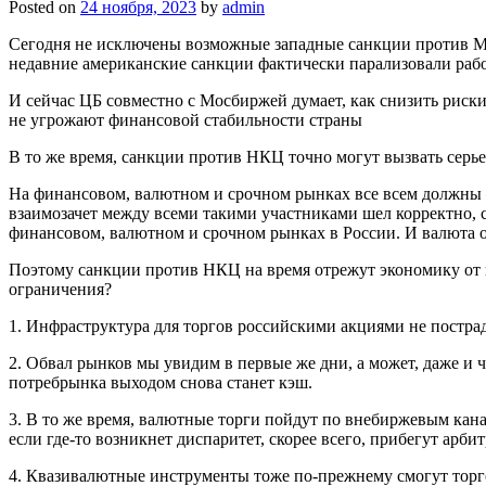
Posted on
24 ноября, 2023
by
admin
Сегодня не исключены возможные западные санкции против Мо
недавние американские санкции фактически парализовали раб
И сейчас ЦБ совместно с Мосбиржей думает, как снизить риск
не угрожают финансовой стабильности страны
В то же время, санкции против НКЦ точно могут вызвать серье
На финансовом, валютном и срочном рынках все всем должны —
взаимозачет между всеми такими участниками шел корректно,
финансовом, валютном и срочном рынках в России. И валюта о
Поэтому санкции против НКЦ на время отрежут экономику от вн
ограничения?
1.
Инфраструктура для торгов российскими акциями не постра
2. О
бвал рынков мы увидим в первые же дни, а может, даже и 
потребрынка выходом снова станет кэш.
3.
В то же время, валютные торги пойдут по внебиржевым кана
если где-то возникнет диспаритет, скорее всего, прибегут арб
4.
Квазивалютные инструменты тоже по-прежнему смогут торго