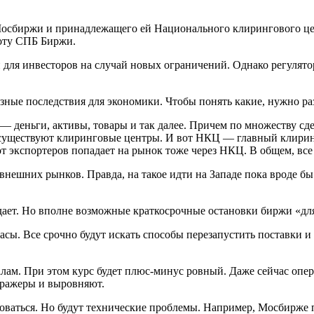
сбиржи и принадлежащего ей Национального клирингового центр
оту СПБ Биржи.
и для инвесторов на случай новых ограничений. Однако регулят
зные последствия для экономики. Чтобы понять какие, нужно раз
 деньги, активы, товары и так далее. Причем по множеству сде
 существуют клиринговые центры. И вот НКЦ — главный клиринг
т экспортеров попадает на рынок тоже через НКЦ. В общем, вс
ешних рынков. Правда, на такое идти на Западе пока вроде бы 
дает. Но вполне возможные краткосрочные остановки биржи «дл
часы. Все срочно будут искать способы перезапустить поставки 
лам. При этом курс будет плюс-минус ровный. Даже сейчас опе
итражеры и выровняют.
ваться. Но будут технические проблемы. Например, Мосбирже пр