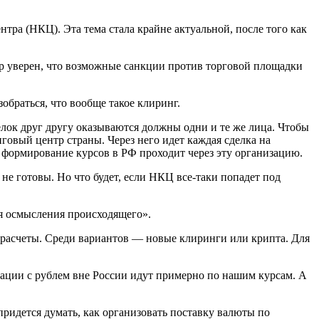
а (НКЦ). Эта тема стала крайне актуальной, после того как
ор уверен, что возможные санкции против торговой площадки
обраться, что вообще такое клиринг.
лок друг другу оказываются должны одни и те же лица. Чтобы
овый центр страны. Через него идет каждая сделка на
е формирование курсов в РФ проходит через эту организацию.
не готовы. Но что будет, если НКЦ все-таки попадет под
я осмысления происходящего».
и расчеты. Среди вариантов — новые клиринги или крипта. Для
рации с рублем вне России идут примерно по нашим курсам. А
идется думать, как организовать поставку валюты по