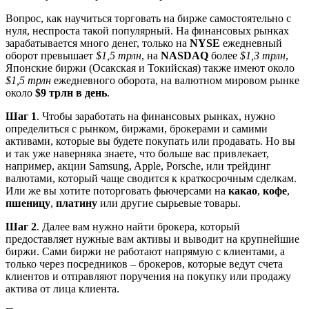
Вопрос, как научиться торговать на бирже самостоятельно с
нуля, неспроста такой популярный. На финансовых рынках
зарабатывается много денег, только на
NYSE
ежедневный
оборот превышает
$1,5 трлн
, на
NASDAQ
более
$1,3 трлн
,
Японские биржи (Осакская и Токийская) также имеют около
$1,5 трлн
ежедневного оборота, на валютном мировом рынке
около
$9 трлн в день
.
Шаг 1
. Чтобы заработать на финансовых рынках, нужно
определиться с рынком, биржами, брокерами и самими
активами, которые вы будете покупать или продавать. Но вы
и так уже наверняка знаете, что больше вас привлекает,
например, акции Samsung, Apple, Porsche, или трейдинг
валютами, который чаще сводится к краткосрочным сделкам.
Или же вы хотите поторговать фьючерсами на
какао
,
кофе
,
пшеницу
,
платину
или другие сырьевые товары.
Шаг 2
. Далее вам нужно найти брокера, который
предоставляет нужные вам активы и выводит на крупнейшие
биржи. Сами биржи не работают напрямую с клиентами, а
только через посредников – брокеров, которые ведут счета
клиентов и отправляют поручения на покупку или продажу
актива от лица клиента.