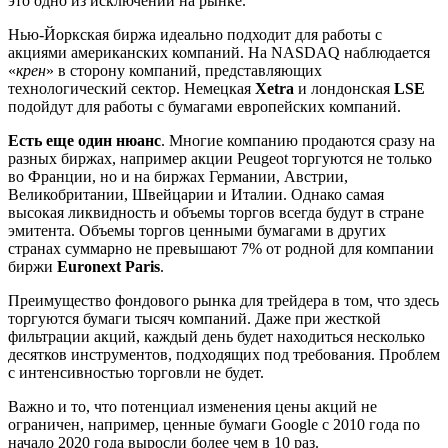
это одно из исключений на рынке.
Нью-Йоркская биржа идеально подходит для работы с
акциями американских компаний. На NASDAQ наблюдается
«
крен
» в сторону компаний, представляющих
технологический сектор. Немецкая
Xetra
и лондонская
LSE
подойдут для работы с бумагами европейских компаний.
Есть еще один нюанс
. Многие компанию продаются сразу на
разных биржах, например акции Peugeot торгуются не только
во Франции, но и на биржах Германии, Австрии,
Великобритании, Швейцарии и Италии. Однако самая
высокая ликвидность и объемы торгов всегда будут в стране
эмитента. Объемы торгов ценными бумагами в других
странах суммарно не превышают 7% от родной для компании
биржи
Euronext Paris
.
Преимущество фондового рынка для трейдера в том, что здесь
торгуются бумаги тысяч компаний. Даже при жесткой
фильтрации акций, каждый день будет находиться несколько
десятков инструментов, подходящих под требования. Проблем
с интенсивностью торговли не будет.
Важно и то, что потенциал изменения цены акций не
ограничен, например, ценные бумаги Google с 2010 года по
начало 2020 года выросли более чем в 10 раз.