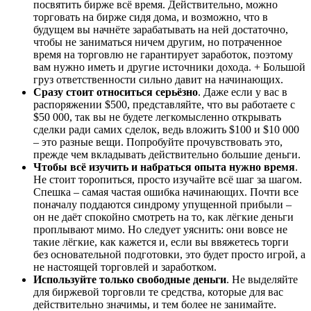
посвятить бирже всё время. Действительно, можно
торговать на бирже сидя дома, и возможно, что в
будущем вы начнёте зарабатывать на ней достаточно,
чтобы не заниматься ничем другим, но потраченное
время на торговлю не гарантирует заработок, поэтому
вам нужно иметь и другие источники дохода. + Большой
груз ответственности сильно давит на начинающих.
Сразу стоит относиться серьёзно
. Даже если у вас в
распоряжении $500, представляйте, что вы работаете с
$50 000, так вы не будете легкомысленно открывать
сделки ради самих сделок, ведь вложить $100 и $10 000
– это разные вещи. Попробуйте прочувствовать это,
прежде чем вкладывать действительно большие деньги.
Чтобы всё изучить и набраться опыта нужно время
.
Не стоит торопиться, просто изучайте всё шаг за шагом.
Спешка – самая частая ошибка начинающих. Почти все
поначалу поддаются синдрому упущенной прибыли –
он не даёт спокойно смотреть на то, как лёгкие деньги
проплывают мимо. Но следует уяснить: они вовсе не
такие лёгкие, как кажется и, если вы ввяжетесь торги
без основательной подготовки, это будет просто игрой, а
не настоящей торговлей и заработком.
Используйте только свободные деньги
. Не выделяйте
для биржевой торговли те средства, которые для вас
действительно значимы, и тем более не занимайте.