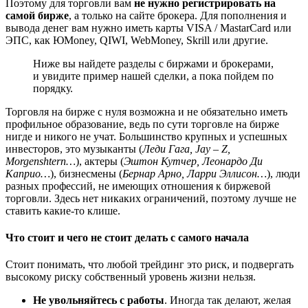
Поэтому для торговли вам
не нужно регистрировать на
самой бирже
, а только на сайте брокера. Для пополнения и
вывода денег вам нужно иметь карты VISA / MastarCard или
ЭПС, как ЮMoney, QIWI, WebMoney, Skrill или другие.
Ниже вы найдете разделы с биржами и брокерами,
и увидите пример нашей сделки, а пока пойдем по
порядку.
Торговля на бирже с нуля возможна и не обязательно иметь
профильное образование, ведь по сути торговле на бирже
нигде и никого не учат. Большинство крупных и успешных
инвесторов, это музыканты (
Леди Гага, Jay – Z,
Morgenshtern…
), актеры (
Эштон Кутчер, Леонардо Ди
Каприо…
), бизнесмены (
Бернар Арно, Ларри Эллисон…
), люди
разных профессий, не имеющих отношения к биржевой
торговли. Здесь нет никаких ограничений, поэтому лучше не
ставить какие-то клише.
Что стоит и чего не стоит делать с самого начала
Стоит понимать, что любой трейдинг это риск, и подвергать
высокому риску собственный уровень жизни нельзя.
Не увольняйтесь с работы
. Иногда так делают, желая