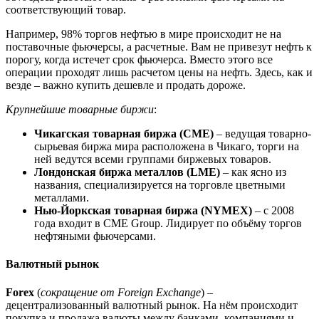
соответствующий товар.
Например, 98% торгов нефтью в мире происходит не на
поставочные фьючерсы, а расчетные. Вам не привезут нефть к
порогу, когда истечет срок фьючерса. Вместо этого все
операции проходят лишь расчетом цены на нефть. Здесь, как и
везде – важно купить дешевле и продать дороже.
Крупнейшие товарные биржи
:
Чикагская товарная биржа (CME)
– ведущая товарно-
сырьевая биржа мира расположена в Чикаго, торги на
ней ведутся всеми группами биржевых товаров.
Лондонская биржа металлов (LME)
– как ясно из
названия, специализируется на торговле цветными
металлами.
Нью-Йоркская товарная биржа (NYMEX)
– с 2008
года входит в CME Group. Лидирует по объёму торгов
нефтяными фьючерсами.
Валютный рынок
Forex
(
сокращение от Foreign Exchange
) –
децентрализованный валютный рынок. На нём происходит
покупка и продажа валюты между банками, компаниями и