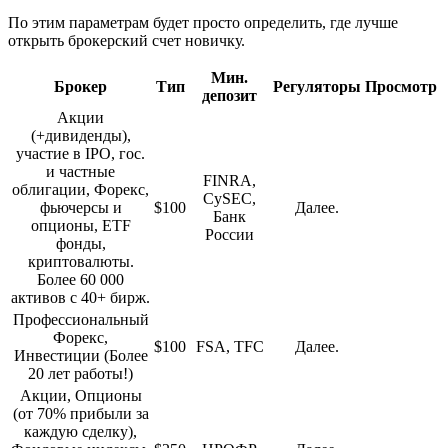
По этим параметрам будет просто определить, где лучше
открыть брокерский счет новичку.
Мин.
Брокер
Тип
Регуляторы
Просмотр
депозит
Акции
(+дивиденды),
участие в IPO, гос.
и частные
FINRA,
облигации, Форекс,
CySEC,
фьючерсы и
$100
Далее.
Банк
опционы, ETF
России
фонды,
криптовалюты.
Более 60 000
активов с 40+ бирж.
Профессиональный
Форекс,
$100
FSA, TFC
Далее.
Инвестиции (Более
20 лет работы!)
Акции, Опционы
(от 70% прибыли за
каждую сделку),