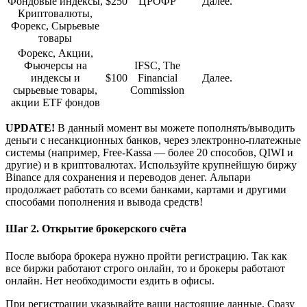
Фондовые индексы,
$250
ЦРОФР
Далее.
Криптовалюты,
Форекс, Сырьевые
товары
Форекс, Акции,
Фьючерсы на
IFSC, The
индексы и
$100
Financial
Далее.
сырьевые товары,
Commission
акции ETF фондов
UPDATE!
В данный момент вы можете пополнять/выводить
деньги с несанкционных банков, через электронно-платежные
системы (например, Free-Kassa — более 20 способов, QIWI и
другие) и в криптовалютах. Используйте крупнейшую биржу
Binance для сохранения и переводов денег. Альпари
продолжает работать со всеми банками, картами и другими
способами пополнения и вывода средств!
Шаг 2. Открытие брокерского счёта
После выбора брокера нужно пройти регистрацию. Так как
все биржи работают строго онлайн, то и брокеры работают
онлайн. Нет необходимости ездить в офисы.
При регистрации указывайте ваши настоящие данные. Сразу