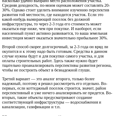
насколько удачно выбрано место расположения участка.
Средняя доходность, по-моим оценкам может составлять 20-
30%. Однако стоит уделить внимание изучению перспектив
развития той местности, где находится участок. Если это
какой-нибудь вымирающий поселок без должной
инфраструктуры, то через 2-3 года его стоимость может
оказаться еще ниже, чем при покупке. И наоборот, если
населенный пункт активно развивается, то ваша земельная
инвестиция может оказаться значительно прибыльнее 30%.
Второй способ скорее долгосрочный, за 2-3 года он вряд ли
окупится и к этому надо быть готовым. Средства в данном
случае нужны будут и для покупки самого участка, и для
оплаты строительных работ. Здесь также нужно будет
тщательно проанализировать перспективы развития региона,
чтобы не построить объект в безнадежной глуши.
Третий вариант — это аналог второго, только более
надежный, поэтому я решил рассмотреть его отдельно. Во-
первых, если коттеджный поселок строится, значит, район
перспективный и уже ничего анализировать не придется. Во-
вторых, такие объекты предусматривают создание
соответствующей инфраструктуры — водоснабжения и
канализации, газификации и т.п.