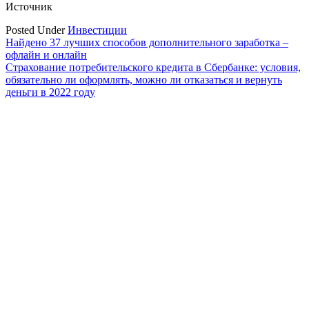
Источник
Posted Under
Инвестиции
Навигация
Найдено 37 лучших способов дополнительного заработка –
офлайн и онлайн
по
Страхование потребительского кредита в Сбербанке: условия,
записям
обязательно ли оформлять, можно ли отказаться и вернуть
деньги в 2022 году