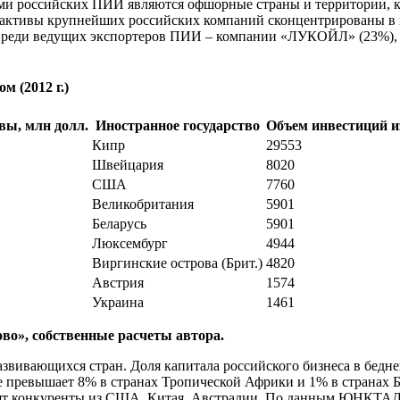
ми российских ПИИ являются офшорные страны и территории, к
 активы крупнейших российских компаний сконцентрированы в 
еди ведущих экспортеров ПИИ – компании «ЛУКОЙЛ» (23%), «Га
м (2012 г.)
вы, млн долл.
Иностранное государство
Объем инвестиций из
Кипр
29553
Швейцария
8020
США
7760
Великобритания
5901
Беларусь
5901
Люксембург
4944
Виргинские острова (Брит.)
4820
Австрия
1574
Украина
1461
во», собственные расчеты автора.
азвивающихся стран. Доля капитала российского бизнеса в бед
 не превышает 8% в странах Тропической Африки и 1% в странах
ят конкуренты из США, Китая, Австралии. По данным ЮНКТАД, 