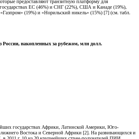
оторые предоставляют транзитную платформу для
государствах ЕС (46%) и СНГ (22%), США и Канаде (19%),
зпром» (19%) и «Норильский никель» (15%) [7] (см. табл.
 России, накопленных за рубежом, млн долл.
нейших государствах Африки, Латинской Америки, Юго-
 Ближнего Востока и Северной Африки [2]. На развивающихся и
в 2011 г. 10 из 20 крупнейших стран-получателей ПИИ