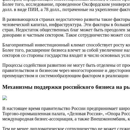
Более того, исследование, проведенное Оксфордским универси
долл. в виде ПИИ, а 78 долл., потраченные на укрепление факт
В развивающихся странах недостаточно развиты такие факторы
человеческий капитал, инфраструктура. Эти факторы в больше
стран. Недостаток общественных благ может быть преодолен з
донорами и частным сектором. Такое сотрудничество может со
Благоприятный инвестиционный климат способствует росту конк
Более того, расширение бизнеса влечет за собой увеличение н
секторов со стороны государства входит в число основных усло
Процессы содействия развитию не могут быть отделены от пр
правительством и бизнесом через многосторонние и двусторон
преимуществом и системообразующим фактором в реализации 
Механизмы поддержки российского бизнеса на ры
В настоящее время правительство России предпринимает широк
Торгово-промышленная палата, «Деловая Россия», «Опора Рос
международная бизнес-ассоциация, а также Внешэкономбанк,
Тем не менее дипломатическое сотрудничество не может служ