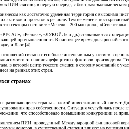
мов ПИИ связано, в первую очередь, с быстрым экономическим 
бизнесом как достаточно удаленная территория с высокими ин
их активов и проектов в регионе. Тем не менее в посткризисны
ти секторы составил: «Мечел» – 200 млн долл., «Северсталь» – 
 («РУСАЛ», «Ренова», «ЛУКОЙЛ» и др.) сталкиваются с операц
бывающей промышленности. В настоящее время доля российского
джу и Лаос [4].
отношений связана с его более интенсивным участием в цепочка
зависимости от наличия дефицитных факторов производства. Те
ла, в которой центр тяжести смещен в сторону компаний с учас
еса на рынках этих стран.
хся странах
а в развивающиеся страны – плохой инвестиционный климат. Дл
гулирования прав собственности. Ситуация усугубилась после г
положении, что способствовало повышению конкуренции за при
едоставлением ПИИ, проведенный Международной финансовой кор
раммы доноров, в существенной степени влияют на решения инве