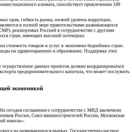
е инвестиционного климата, способствует привлечению 189
ных прав, гибкость рынка, низкий уровень коррупции,
ставляются в полной мере правительствами развивающихся
СМР), реализуемых Россией в сотрудничестве с другими
щихся стран, имеющих высокий потенциал.
на стоимость товаров и услуг в экономике беднейших стран.
асходы на здравоохранение и образование. Поддержка этих
у осуществление данных проектов должно координироваться
экспорта предпринимательского капитала, что может послужить
ущей экономикой
 На сегодня соглашения о сотрудничестве с МИД заключили
нников России, Союз машиностроителей России, Московская
ий никель».
знеса на развивающихся рынках. Государственно-частное