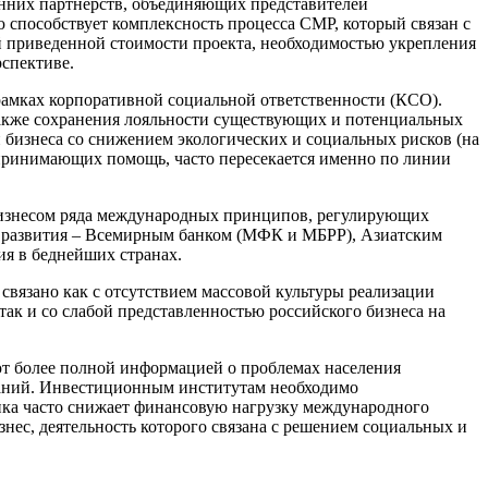
нних партнерств, объединяющих представителей
 способствует комплексность процесса СМР, который связан с
й приведенной стоимости проекта, необходимостью укрепления
рспективе.
рамках корпоративной социальной ответственности (КСО).
также сохранения лояльности существующих и потенциальных
 бизнеса со снижением экологических и социальных рисков (на
, принимающих помощь, часто пересекается именно по линии
 бизнесом ряда международных принципов, регулирующих
и развития – Всемирным банком (МФК и МБРР), Азиатским
ия в беднейших странах.
связано как с отсутствием массовой культуры реализации
ак и со слабой представленностью российского бизнеса на
т более полной информацией о проблемах населения
паний. Инвестиционным институтам необходимо
ика часто снижает финансовую нагрузку международного
нес, деятельность которого связана с решением социальных и