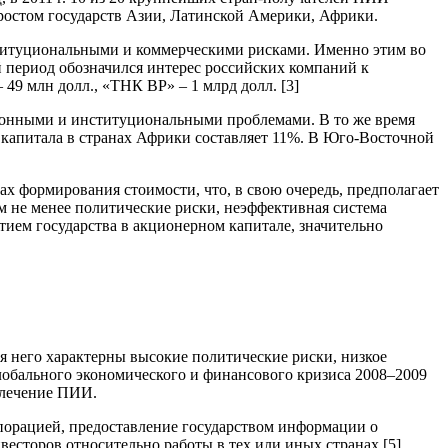
ростом государств Азии, Латинской Америки, Африки.
ституциональными и коммерческими рисками. Именно этим во
й период обозначился интерес российских компаний к
49 млн долл., «ТНК BP» – 1 млрд долл. [3]
ионными и институциональными проблемами. В то же время
 капитала в странах Африки составляет 11%. В Юго-Восточной
х формирования стоимости, что, в свою очередь, предполагает
м не менее политические риски, неэффективная система
тием государства в акционерном капитале, значительно
я него характерны высокие политические риски, низкое
лобального экономического и финансового кризиса 2008–2009
влечение ПИИ.
порацией, предоставление государством информации о
сторов относительно работы в тех или иных странах [5].