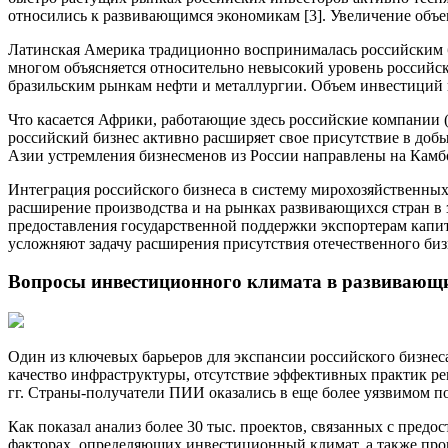
относились к развивающимся экономикам [3]. Увеличение объе
Латинская Америка традиционно воспринималась российским 
многом объясняется относительно невысокий уровень российск
бразильским рынкам нефти и металлургии. Объем инвестиций в э
Что касается Африки, работающие здесь российские компании
российский бизнес активно расширяет свое присутствие в до
Азии устремления бизнесменов из России направлены на Камбо
Интеграция российского бизнеса в систему мирохозяйственных 
расширение производства и на рынках развивающихся стран в 
предоставления государственной поддержки экспортерам капита
усложняют задачу расширения присутствия отечественного бизн
Вопросы инвестиционного климата в развивающи
Один из ключевых барьеров для экспансии российского бизнес
качество инфраструктуры, отсутствие эффективных практик ре
гг. Страны-получатели ПИИ оказались в еще более уязвимом 
Как показал анализ более 30 тыс. проектов, связанных с пр
факторах, определяющих инвестиционный климат, а также прог