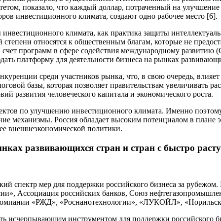
тетом, показало, что каждый доллар, потраченный на улучшени
оров инвестиционного климата, создают одно рабочее место [6].
 инвестиционного климата, как практика защиты интеллектуаль
й степени относятся к общественным благам, которые не предо
а счет программ в сфере содействия международному развитию (
здать платформу для деятельности бизнеса на рынках развиваю
уренции среди участников рынка, что, в свою очередь, влияет 
алоговой базы, которая позволяет правительствам увеличивать р
вий развития человеческого капитала и экономического роста.
оектов по улучшению инвестиционного климата. Именно поэтом
ние механизмы. Россия обладает высоким потенциалом в плане 
ее внешнеэкономической политики.
нках развивающихся стран и стран с быстро раст
ий спектр мер для поддержки российского бизнеса за рубежом.
сии», Ассоциация российских банков, Союз нефтегазопромышле
 компании «РЖД», «Роснанотехнологии», «ЛУКОЙЛ», «Норильск
ить исчерпывающим инструментом для поддержки российского би