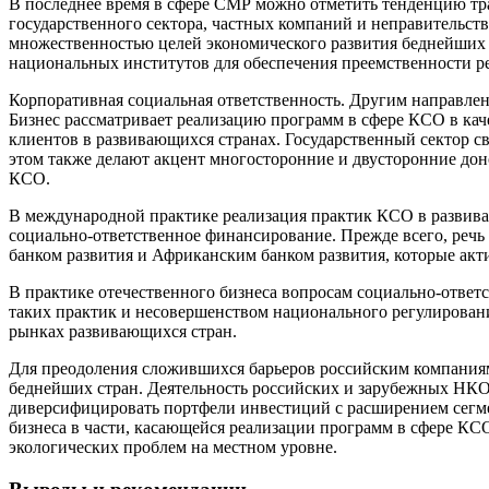
В последнее время в сфере СМР можно отметить тенденцию т
государственного сектора, частных компаний и неправительств
множественностью целей экономического развития беднейших с
национальных институтов для обеспечения преемственности ре
Корпоративная социальная ответственность. Другим направлен
Бизнес рассматривает реализацию программ в сфере КСО в ка
клиентов в развивающихся странах. Государственный сектор с
этом также делают акцент многосторонние и двусторонние доно
КСО.
В международной практике реализация практик КСО в развива
социально-ответственное финансирование. Прежде всего, ре
банком развития и Африканским банком развития, которые ак
В практике отечественного бизнеса вопросам социально-ответ
таких практик и несовершенством национального регулировани
рынках развивающихся стран.
Для преодоления сложившихся барьеров российским компаниям
беднейших стран. Деятельность российских и зарубежных НК
диверсифицировать портфели инвестиций с расширением сегме
бизнеса в части, касающейся реализации программ в сфере КСО
экологических проблем на местном уровне.