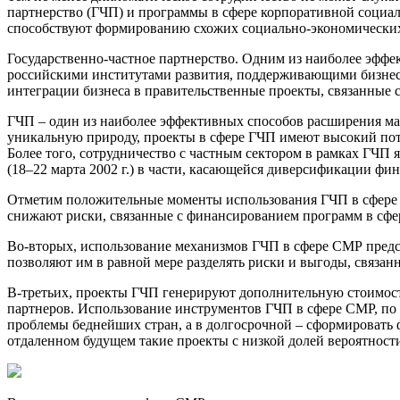
партнерство (ГЧП) и программы в сфере корпоративной социа
способствуют формированию схожих социально-экономических
Государственно-частное партнерство. Одним из наиболее эффе
российскими институтами развития, поддерживающими бизнес 
интеграции бизнеса в правительственные проекты, связанные 
ГЧП – один из наиболее эффективных способов расширения ма
уникальную природу, проекты в сфере ГЧП имеют высокий поте
Более того, сотрудничество с частным сектором в рамках ГЧ
(18–22 марта 2002 г.) в части, касающейся диверсификации фи
Отметим положительные моменты использования ГЧП в сфере С
снижают риски, связанные с финансированием программ в сфер
Во-вторых, использование механизмов ГЧП в сфере СМР пред
позволяют им в равной мере разделять риски и выгоды, связан
В-третьих, проекты ГЧП генерируют дополнительную стоимость
партнеров. Использование инструментов ГЧП в сфере СМР, по 
проблемы беднейших стран, а в долгосрочной – сформировать 
отдаленном будущем такие проекты с низкой долей вероятност