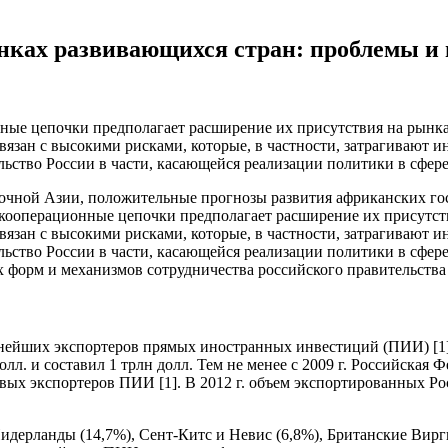
ынках развивающихся стран: проблемы и
ные цепочки предполагает расширение их присутствия на рынка
связан с высокими рисками, которые, в частности, затрагивают
льство России в части, касающейся реализации политики в сфер
точной Азии, положительные прогнозы развития африканских г
кооперационные цепочки предполагает расширение их присутств
связан с высокими рисками, которые, в частности, затрагивают
льство России в части, касающейся реализации политики в сфер
форм и механизмов сотрудничества российского правительства 
пнейших экспортеров прямых иностранных инвестиций (ПИИ) [1]
олл. и составил 1 трлн долл. Тем не менее с 2009 г. Российска
вых экспортеров ПИИ [1]. В 2012 г. объем экспортированных Ро
ерланды (14,7%), Сент-Китс и Невис (6,8%), Британские Виргин