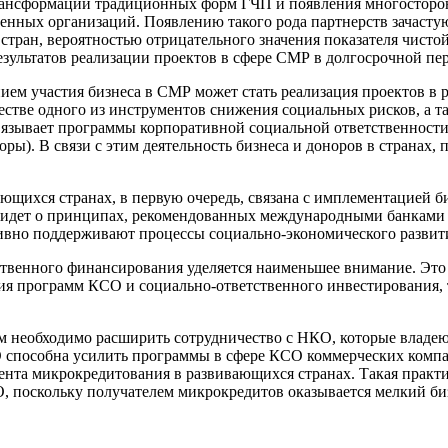
рансформации традиционных форм ГЧП и появления многосторо
енных организаций. Появлению такого рода партнерств зачастую
тран, вероятностью отрицательного значения показателя чисто
зультатов реализации проектов в сфере СМР в долгосрочной пе
ием участия бизнеса в СМР может стать реализация проектов в 
честве одного из инструментов снижения социальных рисков, а 
вязывает программы корпоративной социальной ответственности
ры). В связи с этим деятельность бизнеса и доноров в странах
ющихся странах, в первую очередь, связана с имплементацией
чь идет о принципах, рекомендованных международными банкам
тивно поддерживают процессы социально-экономического развит
ственного финансирования уделяется наименьшее внимание. Это 
я программ КСО и социально-ответственного инвестирования, т
 необходимо расширить сотрудничество с НКО, которые владею
О способна усилить программы в сфере КСО коммерческих ком
нта микрокредитования в развивающихся странах. Такая практ
, поскольку получателем микрокредитов оказывается мелкий биз