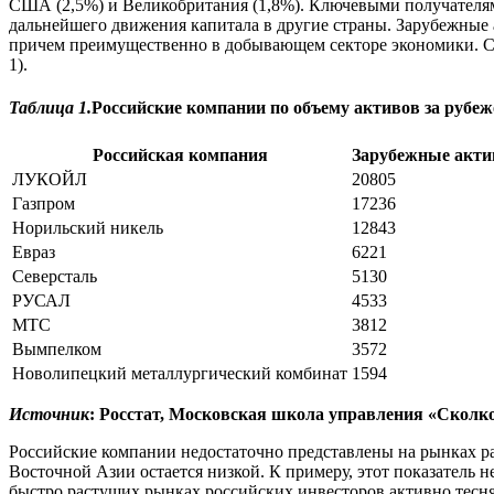
США (2,5%) и Великобритания (1,8%). Ключевыми получателя
дальнейшего движения капитала в другие страны. Зарубежные
причем преимущественно в добывающем секторе экономики. Ср
1).
Таблица 1.
Российские компании по объему активов за рубежо
Российская компания
Зарубежные акти
ЛУКОЙЛ
20805
Газпром
17236
Норильский никель
12843
Евраз
6221
Северсталь
5130
РУСАЛ
4533
МТС
3812
Вымпелком
3572
Новолипецкий металлургический комбинат
1594
Источник
: Росстат, Московская школа управления «Сколко
Российские компании недостаточно представлены на рынках р
Восточной Азии остается низкой. К примеру, этот показатель
быстро растущих рынках российских инвесторов активно тесн