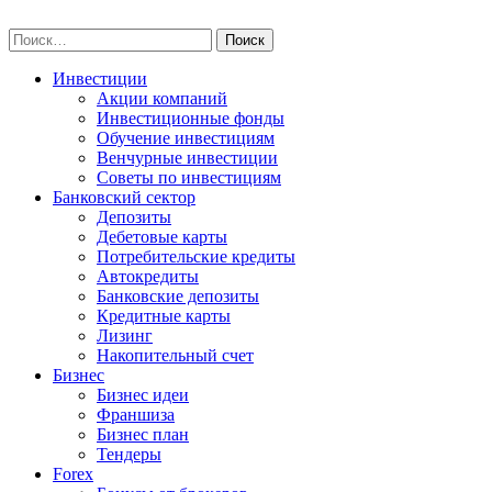
Skip
npo-invest.ru
to
Найти:
content
Инвестиции
Акции компаний
Инвестиционные фонды
Обучение инвестициям
Венчурные инвестиции
Советы по инвестициям
Банковский сектор
Депозиты
Дебетовые карты
Потребительские кредиты
Автокредиты
Банковские депозиты
Кредитные карты
Лизинг
Накопительный счет
Бизнес
Бизнес идеи
Франшиза
Бизнес план
Тендеры
Forex