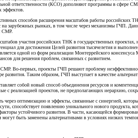
льной ответственности (КСО) дополняют программы в сфере СМР
 эффектов.
ктивных способов расширения масштабов работы российских ТНК
на зарубежных рынках, в том числе через механизмы ГЧП. Дан
с СМР.
сштабов участия российских ТНК в государственных проектах, 
нциал для достижения Целей развития тысячелетия и выполнени
П является одной из форм реализации Монтеррейского консенсу
нансов для решения проблем, связанных с развитием.
МР. Во-первых, проекты ГЧП решают проблему неэффективности
е развития. Таким образом, ГЧП выступает в качестве альтерна
ставляет собой новый способ объединения ресурсов и компете
ные с реализацией проектов, не предполагающих иерархию, сохра
 через оптимизацию и эффекты, связанные с синергией, которы
сути, способствует появлению уникального нового продукта, ко
факторы устойчивого развития. В части, касающейся формирован
и могут быть заменены альтернативами в условиях низких темпо