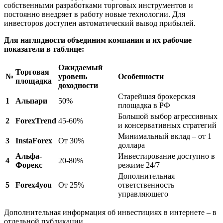
собственными разработками торговых инструментов и
постоянно внедряет в работу новые технологии. Для
инвесторов доступен автоматический вывод прибылей.
Для наглядности объединим компании и их рабочие
показатели в таблице:
Ожидаемый
Торговая
№
уровень
Особенности
площадка
доходности
Старейшая брокерская
1
Альпари
50%
площадка в РФ
Большой выбор агрессивных
2
ForexTrend
45-60%
и консервативных стратегий
Минимальный вклад – от 1
3
InstaForex
От 30%
доллара
Альфа-
Инвестирование доступно в
4
20-80%
Форекс
режиме 24/7
Дополнительная
5
Forex4you
От 25%
ответственность
управляющего
Дополнительная информация об инвестициях в интернете – в
отдельной публикации.