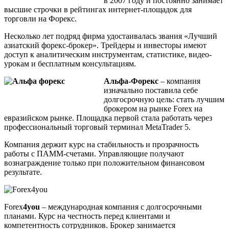
в 2007 году и постоянно занимает
высшие строчки в рейтингах интернет-площадок для
торговли на Форекс.
Несколько лет подряд фирма удостаивалась звания «Лучший
азиатский форекс-брокер». Трейдеры и инвесторы имеют
доступ к аналитическим инструментам, статистике, видео-
урокам и бесплатным консультациям.
Альфа-Форекс
– компания
изначально поставила себе
долгосрочную цель: стать лучшим
брокером на рынке Forex на
евразийском рынке. Площадка первой стала работать через
профессиональный торговый терминал MetaTrader 5.
Компания держит курс на стабильность и прозрачность
работы с ПАММ-счетами. Управляющие получают
вознаграждение только при положительном финансовом
результате.
Forex
4
you
– международная компания с долгосрочными
планами. Курс на честность перед клиентами и
компетентность сотрудников. Брокер занимается