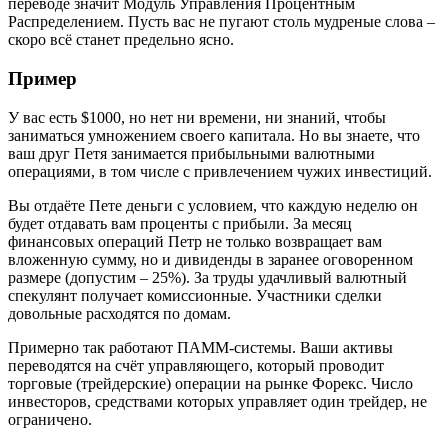
переводе значит Модуль Управления Процентным
Распределением. Пусть вас не пугают столь мудреные слова –
скоро всё станет предельно ясно.
Пример
У вас есть $1000, но нет ни времени, ни знаний, чтобы
заниматься умножением своего капитала. Но вы знаете, что
ваш друг Петя занимается прибыльными валютными
операциями, в том числе с привлечением чужих инвестиций.
Вы отдаёте Пете деньги с условием, что каждую неделю он
будет отдавать вам проценты с прибыли. За месяц
финансовых операций Петр не только возвращает вам
вложенную сумму, но и дивиденды в заранее оговоренном
размере (допустим – 25%). За труды удачливый валютный
спекулянт получает комиссионные. Участники сделки
довольные расходятся по домам.
Примерно так работают ПАММ-системы. Ваши активы
переводятся на счёт управляющего, который проводит
торговые (трейдерские) операции на рынке Форекс. Число
инвесторов, средствами которых управляет один трейдер, не
ограничено.