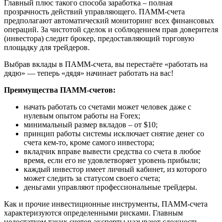
Главный плюс такого способа заработка – полная
прозрачность действий управляющего. ПАММ-счета
предполагают автоматический мониторинг всех финансовых
операций. За чистотой сделок и соблюдением прав доверителя
(инвестора) следит брокер, предоставляющий торговую
площадку для трейдеров.
Выбрав вклады в ПАММ-счета, вы перестаёте «работать на
дядю» — теперь «дядя» начинает работать на вас!
Преимущества ПАММ-счетов:
начать работать со счетами может человек даже с
нулевым опытом работы на Forex;
минимальный размер вкладов – от $10;
принцип работы системы исключает снятие денег со
счета кем-то, кроме самого инвестора;
вкладчик вправе вывести средства со счета в любое
время, если его не удовлетворяет уровень прибыли;
каждый инвестор имеет личный кабинет, из которого
может следить за статусом своего счета;
деньгами управляют профессиональные трейдеры.
Как и прочие инвестиционные инструменты, ПАММ-счета
характеризуются определенными рисками. Главным
недостатком таких счетов эксперты называют сложность