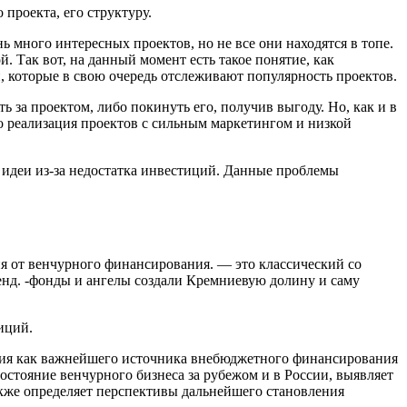
проекта, его структуру.
 много интересных проектов, но не все они находятся в топе.
й. Так вот, на данный момент есть такое понятие, как
, которые в свою очередь отслеживают популярность проектов.
за проектом, либо покинуть его, получив выгоду. Но, как и в
то реализация проектов с сильным маркетингом и низкой
 идеи из-за недостатка инвестиций. Данные проблемы
я от венчурного финансирования. — это классический со
енд. -фонды и ангелы создали Кремниевую долину и саму
иций.
ния как важнейшего источника внебюджетного финансирования
стояние венчурного бизнеса за рубежом и в России, выявляет
кже определяет перспективы дальнейшего становления