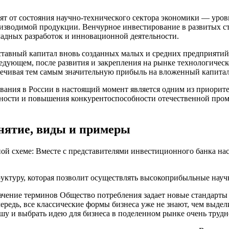
исят от состояния научно-технического сектора экономики — у
изводимой продукции. Венчурное инвестирование в развитых с
адных разработок и инновационной деятельности.
тавный капитал вновь созданных малых и средних предприятий,
едующем, после развития и закрепления на рынке технологичес
печивая тем самым значительную прибыль на вложенный капитал
ования в России в настоящий момент является одним из приори
ности и повышения конкурентоспособности отечественной пром
нятие, виды и примеры
ой схеме: Вместе с представителями инвестиционного банка нас
руктуру, которая позволит осуществлять высокоприбыльные науч
чение терминов Общество потребления задает новые стандарты н
ередь, все классические формы бизнеса уже не знают, чем выде
 и выбрать идею для бизнеса в поделенном рынке очень трудно,