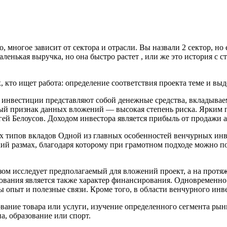
многое зависит от сектора и отрасли. Вы назвали 2 сектор, но ещ
аленькая выручка, но она быстро растет , или же это история с
, кто ищет работа: определение соответствия проекта теме и выд
е инвестиции представляют собой денежные средства, вкладыва
рный признак данных вложений — высокая степень риска. Ярким
гей Белоусов. Доходом инвестора является прибыль от продажи 
 типов вкладов Одной из главных особенностей венчурных инвес
ий размах, благодаря которому при грамотном подходе можно п
 исследует предполагаемый для вложений проект, а на протяже
ования является также характер финансирования. Одновременн
ны опыт и полезные связи. Кроме того, в области венчурного и
ание товара или услуги, изучение определенного сегмента рынк
, образование или спорт.