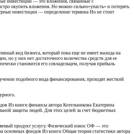
рные инвестиции — это вложения, связанные с
стро окупить вложения. Но можно сильно»упасть» и потерять
нчурные инвестиции — определение термина Но не стоит
вный вид бизнеса, который пока еще не имеет выхода на
, но у них нет достаточного количества средств для ее
тически становится его совладельцем, получая прибыль
учении подобного вида финансирования, проходят жесткий
урного.
ндов Из книги финансы автора Котельникова Екатерина
ьной защиты людей. Для этих целей за счет бюджетных
яемый продукт услугу. Физический износ ОФ — это
ра основных фондов Из книги Общая теория статистики автора