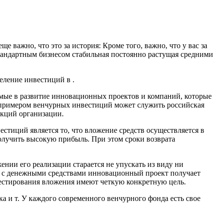
е важно, что это за история: Кроме того, важно, что у вас за
 стандартным бизнесом стабильная постоянно растущая средними
еление инвестиций в .
емые в развитие инновационных проектов и компаний, которые
 примером венчурных инвестиций может служить российская
акций организации.
тиций является то, что вложение средств осуществляется в
олучить высокую прибыль. При этом сроки возврата
нии его реализации старается не упускать из виду ни
о с денежными средствами инновационный проект получает
нвестирования вложения имеют четкую конкретную цель.
а и т. У каждого современного венчурного фонда есть свое