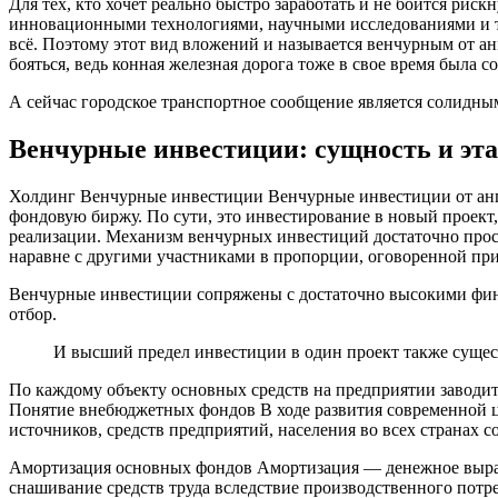
Для тех, кто хочет реально быстро заработать и не боится ри
инновационными технологиями, научными исследованиями и те
всё. Поэтому этот вид вложений и называется венчурным от а
бояться, ведь конная железная дорога тоже в свое время была
А сейчас городское транспортное сообщение является солидны
Венчурные инвестиции: сущность и эт
Холдинг Венчурные инвестиции Венчурные инвестиции от англ
фондовую биржу. По сути, это инвестирование в новый проект,
реализации. Механизм венчурных инвестиций достаточно прост
наравне с другими участниками в пропорции, оговоренной при
Венчурные инвестиции сопряжены с достаточно высокими фин
отбор.
И высший предел инвестиции в один проект также сущес
По каждому объекту основных средств на предприятии заводи
Понятие внебюджетных фондов В ходе развития современной ц
источников, средств предприятий, населения во всех странах
Амортизация основных фондов Амортизация — денежное выраж
снашивание средств труда вследствие производственного потр