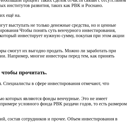
Небольшой процент таких сделок отчасти связан с отсутствием
ых институтов развития, таких как РВК и Роснано.
их ещё на.
гут выступать не только денежные средства, но и ценные
ирования Чтобы понять суть венчурного инвестирования,
 который инвестирует нужную сумму, покупая при этом акции
торы смогут их выгодно продать. Можно ли заработать при
и. Например, многие инвесторы перед тем, как принять
, чтобы прочитать.
 Специалисты в сфере инвестирования отмечают, что
ью которых являются фонды венчурные. Это не имеет
примере условного фонда РВК раздачи годов, то есть размером
ий, состав сотрудников и прочее. Объем инвестирования в