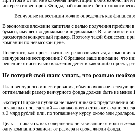
При этом в отчет не включены инвестиции в биотехнологии и п
интереса инвесторов. Фонды, работающие с биотехнологически
Венчурные инвестиции можно определить как финансиро
В экономике вложение капитала с целью получения прибыли в 
бумаги, имущество движимое и недвижимое. В зависимости от
рассмотрим конкретный пример. Поэтому такой бизнесмен прив
компании по невысокой цене.
После того, как проект начинает реализовываться, а компания 
венчурном инвестировании? Обращаем ваше внимание, что инв
решение относительно вложения денег в какой-либо проект, ра
Не потеряй свой шанс узнать, что реально необхо
План венчурного инвестирования, обычно включает следующие
оптимальный размер венчурного фонда должен быть не менее 1
Эксперт Широкая публика не имеет никаких представлений об
печальных последствий — однако почти столь же скудно осведо
в 3 млрд рублей или, по тогдашнему курсу, около млн долларов
Цель — показать, как совершенно не зависящие от воли и жела
одну компанию зависит от размера и срока жизни фонда.