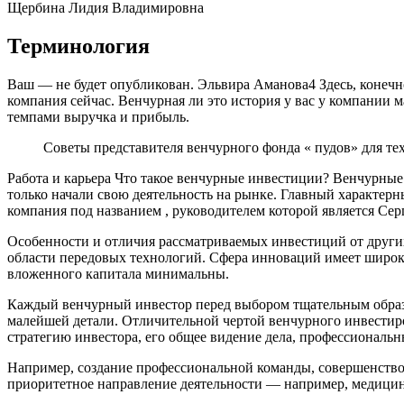
Щербина Лидия Владимировна
Терминология
Ваш — не будет опубликован. Эльвира Аманова4 Здесь, конечно, 
компания сейчас. Венчурная ли это история у вас у компании м
темпами выручка и прибыль.
Советы представителя венчурного фонда « пудов» для тех
Работа и карьера Что такое венчурные инвестиции? Венчурны
только начали свою деятельность на рынке. Главный характе
компания под названием , руководителем которой является Сер
Особенности и отличия рассматриваемых инвестиций от других
области передовых технологий. Сфера инноваций имеет широк
вложенного капитала минимальны.
Каждый венчурный инвестор перед выбором тщательным образом
малейшей детали. Отличительной чертой венчурного инвестир
стратегию инвестора, его общее видение дела, профессиональ
Например, создание профессиональной команды, совершенствов
приоритетное направление деятельности — например, медицина