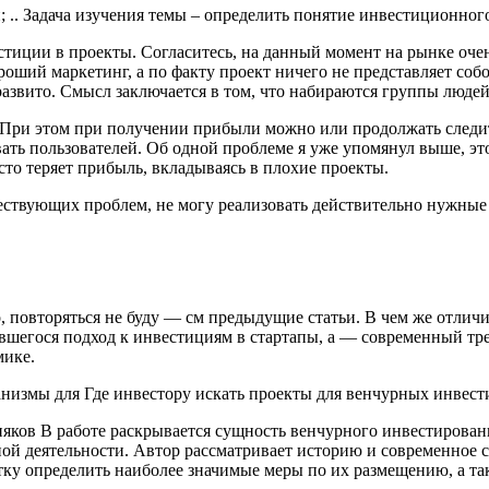
 .. Задача изучения темы – определить понятие инвестиционного 
тиции в проекты. Согласитесь, на данный момент на рынке очень
роший маркетинг, а по факту проект ничего не представляет собо
азвито. Смысл заключается в том, что набираются группы людей
При этом при получении прибыли можно или продолжать следить 
вать пользователей. Об одной проблеме я уже упомянул выше, э
то теряет прибыль, вкладываясь в плохие проекты.
ествующих проблем, не могу реализовать действительно нужные
повторяться не буду — см предыдущие статьи. В чем же отличи
вшегося подход к инвестициям в стартапы, а — современный тр
мике.
анизмы для Где инвестору искать проекты для венчурных инвест
ков В работе раскрывается сущность венчурного инвестирова
й деятельности. Автор рассматривает историю и современное со
тку определить наиболее значимые меры по их размещению, а та