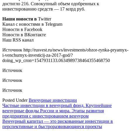
достигло 216. Совокупный объем одобренных к
инвестированию средств — 17 млрд руб.
Наши новости в
Twitter
Канал с новостями в Telegram
Новости в Facebook
Новости в ВКонтакте
Наш RSS канал
Источник
http://rusvest.ru/news/investments/obzor-rynka-pryamyx-
i-venchurnyx-investicij-za-2017-god/?
doing_wp_cron=1547931133.0634989738464355468750
Источник
Источник
Источник
Posted Under
Венчурные инвестиции
Навигация
Частные инвестиции в венчурный фонд. Крупнейшие
венчурные фонды России и мира. Этапы развития
по
предприятия с инвестированием венчуром
записям
Венчурный капитал — это рискованные инвестиции в
перспективные и быстроразвивающиеся проекты