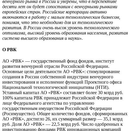
венчурного рынка в России и уверены, что в перспективе
десяти лет он будет сопоставим с венчурными рынками
европейских стран. Российские корпорации активно
включаются в работу с малым технологическим бизнесом,
понимая, что это необходимо для их технологического
развития. В России очень высок уровень технологического
оптимизма, высокий уровень образования населения, развитая
система высшего образования и науки».
О РВК
АО «РВК» — государственный фонд фондов, институт
развития венчурной отрасли Российской Федерации.
Основные цели деятельности АО «РВК»: стимулирование
создания в России собственной индустрии венчурного
инвестирования и исполнение функций Проектного офиса
Национальной технологической инициативы (НТИ).
Уставный капитал АО «РВК» составляет более 30 млрд руб.
100% капитала РВК принадлежит Российской Федерации в
лице Федерального агентства по управлению
государственным имуществом Российской Федерации
(Росимущество). Общее количество фондов, сформированных
АО «РВК», достигло 26, их суммарный размер — 35,1 млрд
руб. Доля АО «РВК» — 22,5 млрд руб. Число одобренных к
инвестированию фондами РВК инновационных компаний