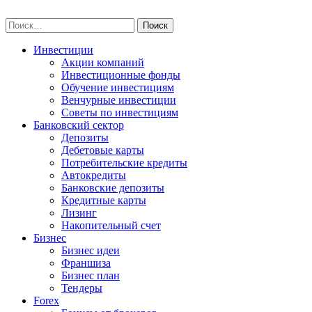
Skip
npo-invest.ru
to
Найти:
content
Инвестиции
Акции компаний
Инвестиционные фонды
Обучение инвестициям
Венчурные инвестиции
Советы по инвестициям
Банковский сектор
Депозиты
Дебетовые карты
Потребительские кредиты
Автокредиты
Банковские депозиты
Кредитные карты
Лизинг
Накопительный счет
Бизнес
Бизнес идеи
Франшиза
Бизнес план
Тендеры
Forex