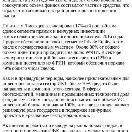
совокупного объема фондов составляют частные средства, что
отражает позитивный настрой инвесторов в отношении
рынка.
По итогам 9 месяцев зафиксирован 17%-ый рост объема
сделок сегмента прямых и венчурных инвестиций
относительно значения аналогичного показателя 2016 года.
Прирост обеспечили игроки в сегменте Private Equity, в том
числе с государственным участием. Около 80% от общего
объема инвестиций приходится на долю РФПИ. В секторе
венчурных инвестиций больше всего средств (12%) в
компании поступило из ФРИИ, который обеспечил порядка
49% общего числа сделок.
Как и в предыдущие периоды, наиболее привлекательным для
инвесторов остался сектор ИКТ: более 70% средств были
направлены в компании этого сектора. В сферах
биотехнологий, медицины и промышленных технологий доля
фондов с участием государственного капитала в объеме VC-
инвестиций близка или равна 100%, что еще раз подчеркивает
решающую роль государства в поддержке венчурных
проектов в «реальном» секторе экономики.
Активизация работы по выводу на рынок новых фондов, в
частности при участии РВК, позволила замедлить тенденцию