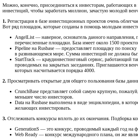
Можно, конечно, присоединиться к инвесторам, работающих в к
инвестиций, чтобы заработать миллион, зачастую молодой вен
1.
Регистрация в базе инвестиционных проектов очень облегчае
Вот ряд площадок, которые созданы в помощь молодым инвест
AngelList — наверное, основатель данного направления,
перечисленные площадки. База имеет около 1500 проект
Pipeline на Rusbase — предоставляет площадку по поис
в развивающемся мире. Сумма инвестиций не должна быт
StartTrack — краудинвестинговый сервис, работающий та
проводимых на закрытых заседаниях. Приглашаются венчу
которых насчитывается порядка 4000.
2.
Просматривать открытые для общего пользования базы данн
CrunchBase представляет собой самую крупную, пожалуй,
меньшее число инвесторов.
Data на Rusbase выполнена в виде энциклопедии, в кото
желающих инвестировать.
3.
Отслеживать конкурсы вплоть до их окончания. Подборка ко
GenerationS — это конкурс, проводимый каждый год на ф
Web Ready — конкурс международного плана, он же явл