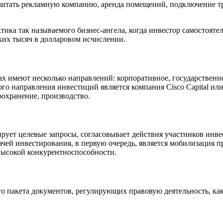
читать рекламную компанию, аренда помещений, подключение тре
ика так называемого бизнес-ангела, когда инвестор самостояте
ьких тысяч в долларовом исчислении.
 имеют несколько направлений: корпоративное, государственно
 направления инвестиций является компания Cisco Capital или 
оохранение, производство.
рует целевые запросы, согласовывает действия участников инвес
ачей инвестирования, в первую очередь, является мобилизация 
высокой конкурентноспособности.
 пакета документов, регулирующих правовую деятельность, как 