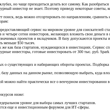
лубах, но чаще приходиться делать все самому. Как разобраться
чурный инвестор не знает. Поэтому приведу некоторые советы, 
т поиск, ведь можно отсортировать по направлениям, сравнить 
орам:
 предоставляющий сервис на мировом уровне для соискателей ста
ов и четыре сотни инвесторов, желающих вложить свои деньги 
ку значимых проектов и вкладчиков. В базу допускаются проект
ь меньше $50 тысяч.
к же как база стартапов, нуждающихся в инвестициях. Сервис 
рные инвесторы, готовые инвестировать от 300 тыс. руб. Spark
ых о существующих и набирающих обороты проектах. Подборка 
 базу данных на данном рынке, позволяющую выбрать, куда влож
рой можно найти практически все о венчурном инвестировании в
нкурсов ниже:
едеральном уровне для выбора самых лучших стартапов.
яется еще и инвестиционным форумом для ИТ-сферы.