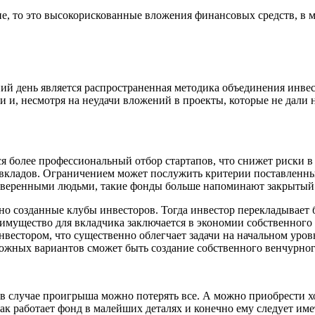
ние, то это высокорискованные вложения финансовых средств, в
 день является распространенная методика объединения инвес
и и, несмотря на неудачи вложений в проекты, которые не дали
 более профессиональный отбор стартапов, что снижет риски в 
вкладов. Ограничением может послужить критерии поставленные
роверенными людьми, такие фонды больше напоминают закрытый
о созданные клубы инвесторов. Тогда инвестор перекладывает 
мущество для вкладчика заключается в экономии собственного в
инвестором, что существенно облегчает задачи на начальном уро
ожных вариантов сможет быть создание собственного венчурног
 в случае проигрыша можно потерять все. А можно приобрести 
 как работает фонд в малейших деталях и конечно ему следует и