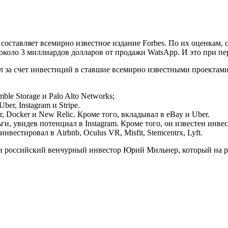
составляет всемирно известное издание Forbes. По их оценкам
около 3 миллиардов долларов от продажи WatsApp. И это при пе
л за счет инвестиций в ставшие всемирно известными проектами 
e Storage и Palo Alto Networks;
er, Instagram и Stripe.
 Docker и New Relic. Кроме того, вкладывал в eBay и Uber.
, увидев потенциал в Instagram. Кроме того, он известен инвест
стировал в Airbnb, Oculus VR, Misfit, Stemcentrx, Lyft.
и российский венчурный инвестор Юрий Мильнер, который на ран