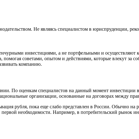
нодательством. Не являясь специалистом в юриспруденции, рек
нчурными инвестициями, а не портфельными и осуществляют ко
, помогая советами, опытом и действиями, которые влекут за с
развивать компанию.
янии. По оценкам специалистов на данный момент инвестиции в
ациональные организации, основанные на договорах между прав
львация рубля, пока еще слабо представлен в России. Обычно на
 первой необходимости. Например, в потребительский рынок ин