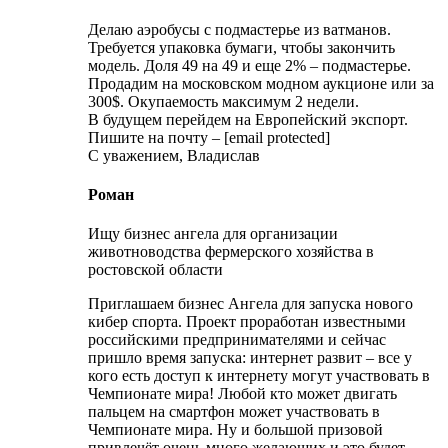
Делаю аэробусы с подмастерье из ватманов.
Требуется упаковка бумаги, чтобы закончить
модель. Доля 49 на 49 и еще 2% – подмастерье.
Продадим на московском модном аукционе или за
300$. Окупаемость максимум 2 недели.
В будущем перейдем на Европейский экспорт.
Пишите на почту – [email protected]
С уважением, Владислав
Роман
Ищу бизнес ангела для организации
животноводства фермерского хозяйства в
ростовской области
Приглашаем бизнес Ангела для запуска нового
кибер спорта. Проект проработан известными
российскими предпринимателями и сейчас
пришло время запуска: интернет развит – все у
кого есть доступ к интернету могут участвовать в
Чемпионате мира! Любой кто может двигать
пальцем на смартфон может участвовать в
Чемпионате мира. Ну и большой призовой
привлечёт очень много желающих и это будет