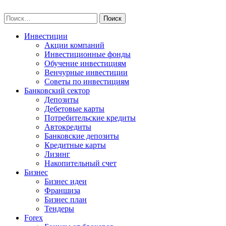
Skip
npo-invest.ru
to
Найти:
content
Инвестиции
Акции компаний
Инвестиционные фонды
Обучение инвестициям
Венчурные инвестиции
Советы по инвестициям
Банковский сектор
Депозиты
Дебетовые карты
Потребительские кредиты
Автокредиты
Банковские депозиты
Кредитные карты
Лизинг
Накопительный счет
Бизнес
Бизнес идеи
Франшиза
Бизнес план
Тендеры
Forex