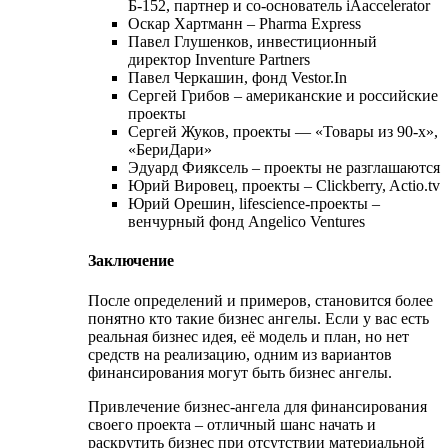
Б-152, партнер и со-основатель iAaccelerator
Оскар Хартманн – Pharma Express
Павел Глушенков, инвестиционный
директор Inventure Partners
Павел Черкашин, фонд Vestor.In
Сергей Грибов – американские и российские
проекты
Сергей Жуков, проекты — «Товары из 90-х»,
«БериДари»
Эдуард Фияксель – проекты не разглашаются
Юрий Вировец, проекты – Clickberry, Actio.tv
Юрий Орешин, lifescience-проекты –
венчурный фонд Angelico Ventures
Заключение
После определений и примеров, становится более
понятно кто такие бизнес ангелы. Если у вас есть
реальная бизнес идея, её модель и план, но нет
средств на реализацию, одним из вариантов
финансирования могут быть бизнес ангелы.
Привлечение бизнес-ангела для финансирования
своего проекта – отличный шанс начать и
раскрутить бизнес при отсутствии материальной