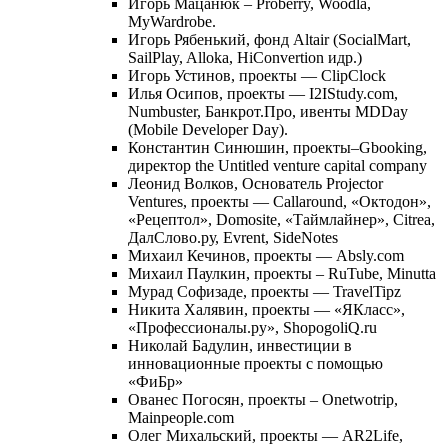
Игорь Мацанюк – Proberry, Woodla,
MyWardrobe.
Игорь Рябенький, фонд Altair (SocialMart,
SailPlay, Alloka, HiConvertion идр.)
Игорь Устинов, проекты — ClipClock
Илья Осипов, проекты — I2IStudy.com,
Numbuster, Банкрот.Про, ивенты MDDay
(Mobile Developer Day).
Константин Синюшин, проекты–Gbooking,
директор the Untitled venture capital company
Леонид Волков, Основатель Projector
Ventures, проекты — Callaround, «Октодон»,
«Рецептол», Domosite, «Таймлайнер», Citrea,
ДалСлово.ру, Evrent, SideNotes
Михаил Кечинов, проекты — Absly.com
Михаил Паулкин, проекты – RuTube, Minutta
Мурад Софизаде, проекты — TravelTipz
Никита Халявин, проекты — «ЯКласс»,
«Профессионалы.ру», ShopogoliQ.ru
Николай Бадулин, инвестиции в
инновационные проекты с помощью
«ФиБр»
Ованес Погосян, проекты – Onetwotrip,
Mainpeople.com
Олег Михальский, проекты — AR2Life,