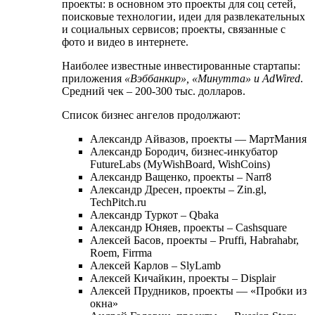
проекты: в основном это проекты для соц сетей,
поисковые технологии, идеи для развлекательных
и социальных сервисов; проекты, связанные с
фото и видео в интернете.
Наиболее известные инвестированные стартапы:
приложения
«Вэббанкир», «Минутта» и AdWired
.
Средний чек – 200-300 тыс. долларов.
Список бизнес ангелов продолжают:
Александр Айвазов, проекты — МартМания
Александр Бородич, бизнес-инкубатор
FutureLabs (MyWishBoard, WishCoins)
Александр Ващенко, проекты – Narr8
Александр Дресен, проекты – Zin.gl,
TechPitch.ru
Александр Туркот – Qbaka
Александр Юняев, проекты – Cashsquare
Алексей Басов, проекты – Pruffi, Habrahabr,
Roem, Firrma
Алексей Карлов – SlyLamb
Алексей Кичайкин, проекты – Displair
Алексей Прудников, проекты — «Пробки из
окна»