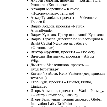
Андрей Головин, проекты — Russian Story,
Promo.ru, «Киноплекс»
Аркадий Морейнис – Klevosti,
«Подорожники», Tagbrand
Аскар Туганбаев, проекты — Videomore,
Tolkien.Ru
Вадим Асадов, проекты –Neurok,
AlumniFunder
Вадим Куликов, Центр инноваций Куликова
Вадим Тарасов, директор по инвестициям в
Bright Capital («Доктор на работе»,
«Фотошкола»)
Виктор Фрумкин, проекты — Flocktory
Вячеслав Давиденко, проекты – Alytics,
Witget
Дмитрий Масленников, проекты —
КудаПотратил.ру
Евгений Зайцев, Helix Ventures (медицинская
тематика)
Егор Руди, проекты – Eruditor, Printio,
LinguaLeo
Игорь Ашманов, проекты — Wada!, Роем.ру,
«Фильтр «Ремпаро», Аяяй.ру
Игорь Балк, управляющий директор Global
Innovation Labs, TaskPoint