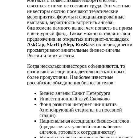
контакта с талантливыми изобретателями:
связаться с ними не составит труда. Эти частные
инвесторы охотно посещают тематические
мероприятия, форумы и специализированные
выставки, вероятность встретить ангела-
бизнесмена намного выше, чем попасть на прием
в венчурный фонд. Также можно оставлять свои
предложения на открытых интернет-площадках
AskCap, StartUpStep, RusBase
: их периодически
просматривают влиятельные бизнес-ангелы
России или их агенты.
Когда несколько инвесторов объединяются, то
возникают ассоциации, деятельность которых
более продуктивна. Наиболее известные
российские объединения бизнес ангелов:
Бизнес-ангелы Санкт-Петербурга
Инвестиционный клуб Сколково
Фонд развития интернет-инициатив
(спонсирующий стартапы на посевной
стадии)
Национальная ассоциация бизнес-ангелов
(предлагает актуальный список бизнес
ангелов, готовых к сотрудничеству)
Национальное содружество бизнес-ангелов